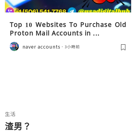
Top 10 Websites To Purchase Old
Proton Mail Accounts in ...
naver accounts
3小時前
生活
渣男？