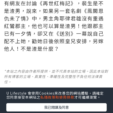
有網友在討論《再世紅梅記》，裴生是不
是渣男，說來，如果另一套名劇《鳯閣恩
仇未了情》中，男主角耶律君雄沒有重遇
紅鸞郡主，他也可以算是渣男！他跟郡主
已有一夕情，卻又在《送別》一幕說自己
配不上她，勸她日後依照皇兄安排，另嫁
他人！不是渣是什麼？ ​​​
*本站之內容由作者所提供，並不代表本站的立場。因此本站對
所有博客的立場、真實性、準確性及完整性不負任何法律責
任。
U Lifestyle 會使用Cookies來改善您的網站體驗，請確定
【 U Creator 招募 】
您同意接受本網站之
私隱政策和使用條款
才可繼續瀏覽。
出Post賺現金獎賞 l
登記《社群創作有價企劃》
我已閱讀及同意
【 睇Post + 參加品牌活動 】