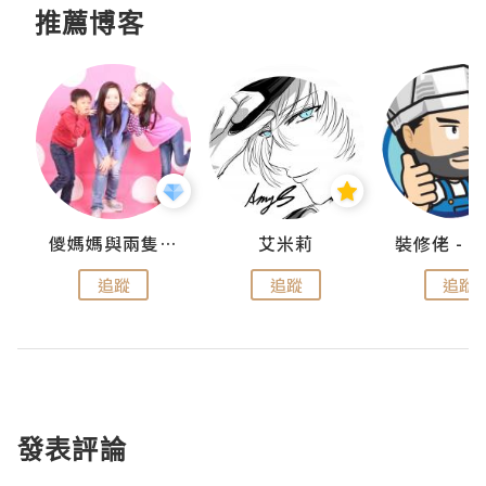
推薦博客
點滴
儍媽媽與兩隻小魔怪之家
艾米莉
追蹤
追蹤
追蹤
發表評論