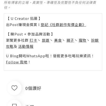
所有博客的立場、真實性、準確性及完整性不負任何法律責
任。
【 U Creator 招募 】
出Post賺現金獎賞 l
登記《社群創作有價企劃》
【 睇Post + 參加品牌活動 】
瀏覽更多社群
打卡
丶
旅遊
丶
美食
丶
親子
丶
寵物
丶
扮靚
攻略
及
活動情報
U Blog開咗WhatsApp啦！發掘更多吃喝玩樂資訊！
Follow 我哋
！
0個讚好