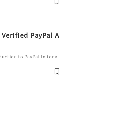
Verified PayPal A
duction to PayPal In toda
nsactions are more commo
ne of the leading platfor