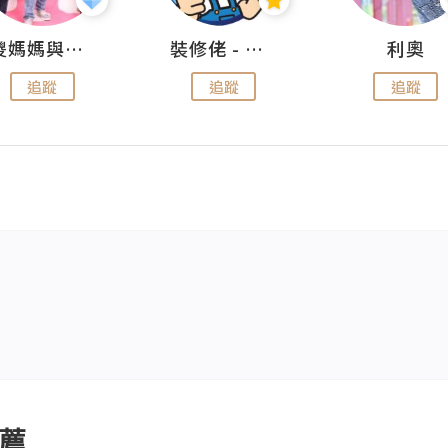
儍媽媽與兩隻小魔怪之家
裝修佬 - 香港一站式網上裝修平台
利奧
追蹤
追蹤
追蹤
薦