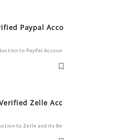
rified Paypal Acco
oduction to PayPal Accoun
line transactions, offerin
ers worldwide. Whether yo
Verified Zelle Acc
ction to Zelle and its Be
l world, finding efficient
 essential. Enter Zelle—