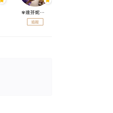
✾達芬妮•愛孩子•愛生活✾
wendysugar享受生活gogogo
追蹤
追蹤