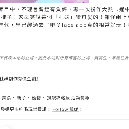
節目中，不理會曾經有負評，再一次扮作大熱卡通
之後的樣子！家母笑說這個「肥妹」蠻可愛的！難怪網
代，早已經過去了吧？face app真的相當好玩
並不代表本站的立場。因此本站對所有博客的立場、真實性、準確性
社群創作有價企劃》
】
丶
美食
丶
親子
丶
寵物
丶
扮靚攻略
及
活動情報
p啦！發掘更多吃喝玩樂資訊！
Follow 我哋
！