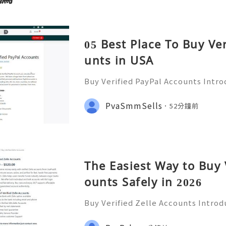
05 Best Place To Buy Ve
unts in USA
Buy Verified PayPal Accounts Intr
ts PayPal has become a staple in on
g convenience and security for us
PvaSmmSells
52分鐘前
u're shopping, selling,
The Easiest Way to Buy 
ounts Safely in 2026
Buy Verified Zelle Accounts Introdu
nefits In today’s fast-paced digita
ways to transfer money has become