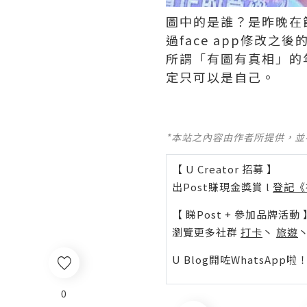
圖中的是誰？是昨晚在
過face app修改
所謂「有圖有真相」的年
定只可以是自己。
*本站之內容由作者所提供，
【 U Creator 招募 】
出Post賺現金獎賞 l
登記《
【 睇Post + 參加品牌活動 
瀏覽更多社群
打卡
丶
旅遊
U Blog開咗WhatsAp
0