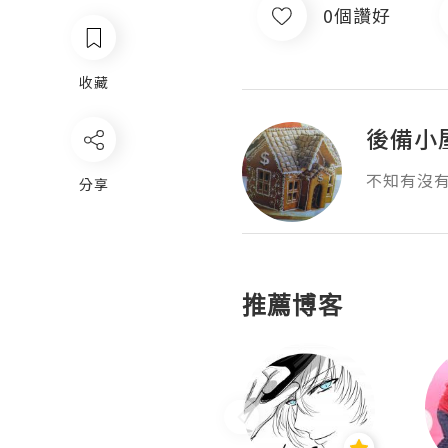
0個讚好
收藏
後備小
不知有沒
分享
推薦博客