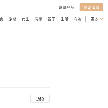
會員登記
開始撰寫
食
旅遊
女生
玩樂
親子
生活
寵物
行山
更多
打卡
追蹤