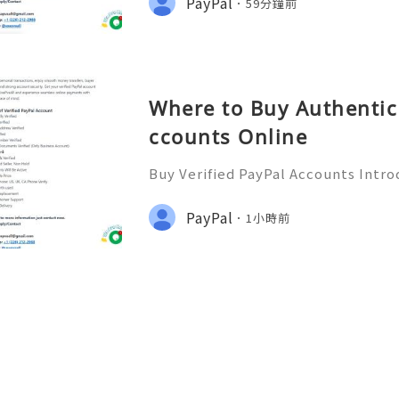
PayPal
59分鐘前
a popular payment ser
Where to Buy Authentic 
ccounts Online
Buy Verified PayPal Accounts Intro
y’s digital landscape, online tra
n than ever. PayPal stands out as o
PayPal
1小時前
ms for sending and recei