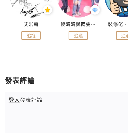
點滴
艾米莉
儍媽媽與兩隻小魔怪之家
追蹤
追蹤
追蹤
發表評論
登入
發表評論