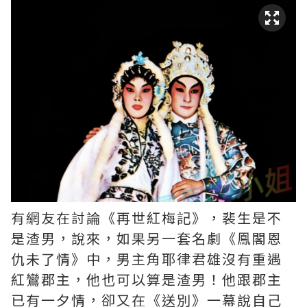
有網友在討論《再世紅梅記》，裴生是不
是渣男，說來，如果另一套名劇《鳯閣恩
仇未了情》中，男主角耶律君雄沒有重遇
紅鸞郡主，他也可以算是渣男！他跟郡主
已有一夕情，卻又在《送別》一幕說自己