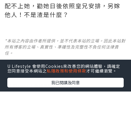
配不上她，勸她日後依照皇兄安排，另嫁
他人！不是渣是什麼？ ​​​
*本站之內容由作者所提供，並不代表本站的立場。因此本站對
所有博客的立場、真實性、準確性及完整性不負任何法律責
任。
U Lifestyle 會使用Cookies來改善您的網站體驗，請確定
【 U Creator 招募 】
您同意接受本網站之
私隱政策和使用條款
才可繼續瀏覽。
出Post賺現金獎賞 l
登記《社群創作有價企劃》
我已閱讀及同意
【 睇Post + 參加品牌活動 】
瀏覽更多社群
打卡
丶
旅遊
丶
美食
丶
親子
丶
寵物
丶
扮靚
攻略
及
活動情報
U Blog開咗WhatsApp啦！發掘更多吃喝玩樂資訊！
Follow 我哋
！