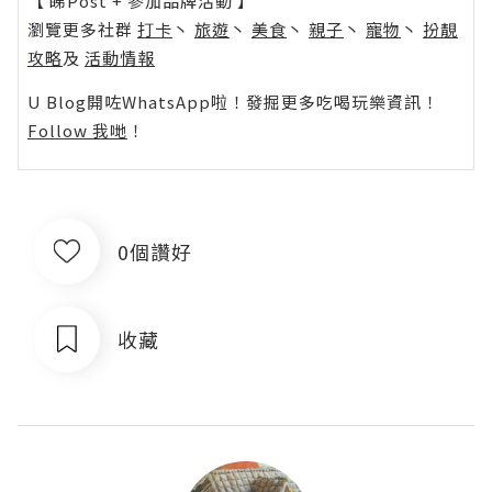
【 睇Post + 參加品牌活動 】
瀏覽更多社群
打卡
丶
旅遊
丶
美食
丶
親子
丶
寵物
丶
扮靚
攻略
及
活動情報
U Blog開咗WhatsApp啦！發掘更多吃喝玩樂資訊！
Follow 我哋
！
0個讚好
收藏