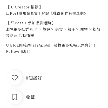
【 U Creator 招募 】
出Post賺現金獎賞 l
登記《社群創作有價企劃》
【 睇Post + 參加品牌活動 】
瀏覽更多社群
打卡
丶
旅遊
丶
美食
丶
親子
丶
寵物
丶
扮靚
攻略
及
活動情報
U Blog開咗WhatsApp啦！發掘更多吃喝玩樂資訊！
Follow 我哋
！
0個讚好
收藏