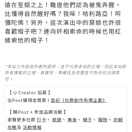
遠在笙姐之上！難道他們認為被鬼弄醒，
比懂得自然醒好嗎？我啋！哈利路亞！阿
彌陀佛！另外，這次演出中的慧娘也許很
喜歡帽子吧？連向奸相索命的時候也用紅
綾索他的帽子！
*本站之內容由作者所提供，並不代表本站的立場。因此本站對
所有博客的立場、真實性、準確性及完整性不負任何法律責
任。
【 U Creator 招募 】
出Post賺現金獎賞 l
登記《社群創作有價企劃》
【 睇Post + 參加品牌活動 】
瀏覽更多社群
打卡
丶
旅遊
丶
美食
丶
親子
丶
寵物
丶
扮靚
攻略
及
活動情報