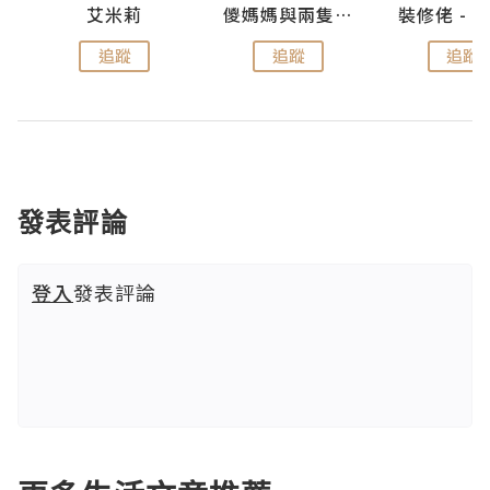
點滴
艾米莉
儍媽媽與兩隻小魔怪之家
追蹤
追蹤
追蹤
發表評論
登入
發表評論