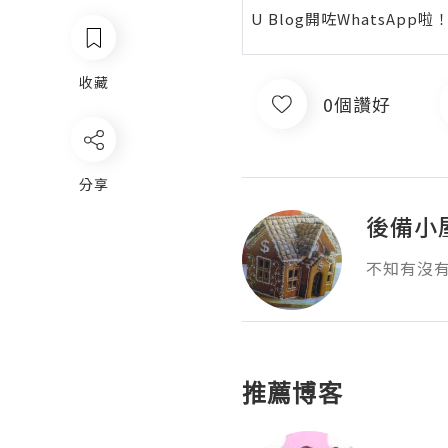
U Blog開咗WhatsAp
收藏
0個讚好
分享
後備小
不知有沒
推薦博客