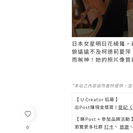
日本女星明日花綺羅，
貌遠遠不及柯德莉夏萍
而無神！她的照片像質素
*本站之內容由作者所提供，
【 U Creator 招募 】
出Post賺現金獎賞 l
登記《
【 睇Post + 參加品牌活動 
瀏覽更多社群
打卡
丶
旅遊
0