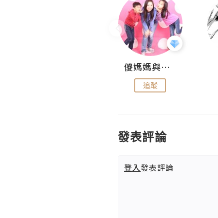
Hahakelly的生活點滴
儍媽媽與兩隻小魔怪之家
追蹤
追蹤
發表評論
登入
發表評論