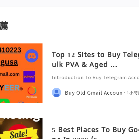
薦
Top 12 Sites to Buy Tel
ulk PVA & Aged ...
Introduction To Buy Telegram Acco
ommunication landscape, messagin
l role in connecting people, busin
Buy Old Gmail Accoun
1小時
mong these platforms, Tele
5 Best Places To Buy Go