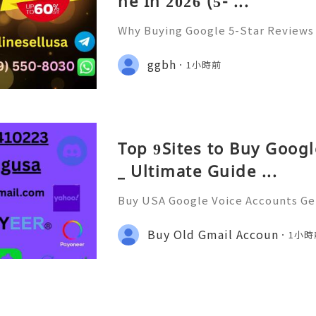
ne In 2026 (5- ...
Why Buying Google 5-Star Reviews 
Need to Know Introduction 👑🌍🚀
upport 24/7 🚀📡💬📱🛸👑 Telegram
ggbh
1小時前
👨‍💻🎙️🔥👑 Discord ➜ Account Servi
Top 9Sites to Buy Goog
_ Ultimate Guide ...
Buy USA Google Voice Accounts Get
counts to securely manage calls, t
anywhere. Protect your personal 
Buy Old Gmail Accoun
1小時
fessional communication e