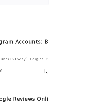
egram Accounts: B
unts In today’s digital c
g platforms play a crucia
esses, and communities. A
前
ogle Reviews Onli