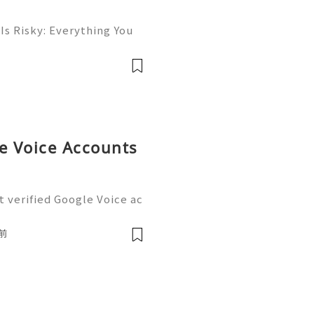
Is Risky: Everything You
💎⚡✨ Available➜ Online S
 ➜ @onlinesellusa 🎮💻
ce 📲🟢📞💬🌍🚀 Wh
le Voice Accounts
 verified Google Voice ac
exts, and voicemails from
number while handling pro
前