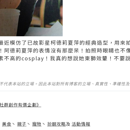
最近模仿了已故影星柯德莉夏萍的經典造型，用來
！阿德莉夏萍的表情沒有那麼呆！拍照時眼睛也不
不高的cosplay！我真的想說她東獅效顰！不要
並不代表本站的立場。因此本站對所有博客的立場、真實性、準確性
社群創作有價企劃》
】
丶
美食
丶
親子
丶
寵物
丶
扮靚攻略
及
活動情報