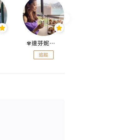
✾達芬妮•愛孩子•愛生活✾
wendysugar享受生活gogogo
追蹤
追蹤