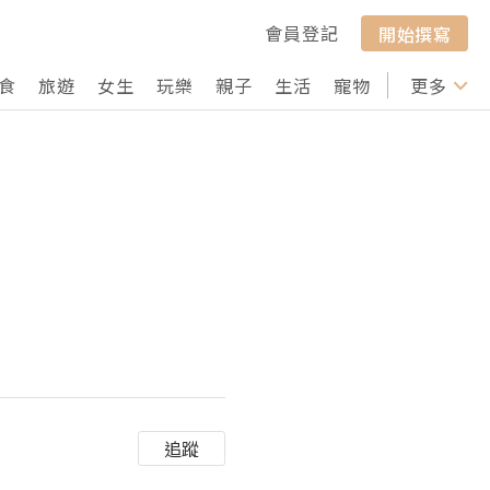
會員登記
開始撰寫
食
旅遊
女生
玩樂
親子
生活
寵物
行山
更多
打卡
追蹤