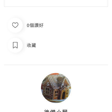
0個讚好
收藏
後備小屋