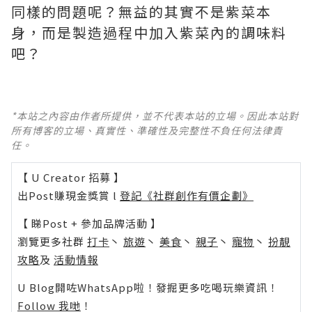
同樣的問題呢？無益的其實不是紫菜本
身，而是製造過程中加入紫菜內的調味料
吧？
*本站之內容由作者所提供，並不代表本站的立場。因此本站對
所有博客的立場、真實性、準確性及完整性不負任何法律責
任。
【 U Creator 招募 】
出Post賺現金獎賞 l
登記《社群創作有價企劃》
【 睇Post + 參加品牌活動 】
瀏覽更多社群
打卡
丶
旅遊
丶
美食
丶
親子
丶
寵物
丶
扮靚
攻略
及
活動情報
U Blog開咗WhatsApp啦！發掘更多吃喝玩樂資訊！
Follow 我哋
！