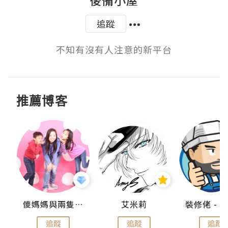
追蹤
不知有沒有人注意的新平台
推薦博客
點滴
儍媽媽與兩隻小魔怪之家
艾米莉
追蹤
追蹤
追蹤