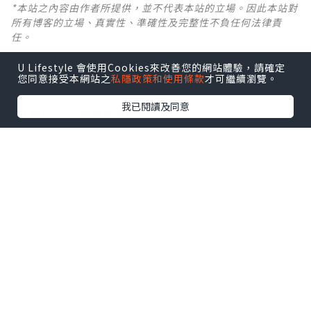
*本站之內容由作者所提供，並不代表本站的立場。因此本站對
所有博客的立場、真實性、準確性及完整性不負任何法律責
任。
U Lifestyle 會使用Cookies來改善您的網站體驗，請確定
【 U Creator 招募 】
您同意接受本網站之
私隱政策和使用條款
才可繼續瀏覽。
出Post賺現金獎賞 l
登記《社群創作有價企劃》
我已閱讀及同意
【 睇Post + 參加品牌活動 】
瀏覽更多社群
打卡
丶
旅遊
丶
美食
丶
親子
丶
寵物
丶
扮靚
攻略
及
活動情報
U Blog開咗WhatsApp啦！發掘更多吃喝玩樂資訊！
Follow 我哋
！
0個讚好