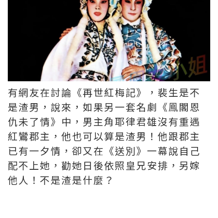
有網友在討論《再世紅梅記》，裴生是不
是渣男，說來，如果另一套名劇《鳯閣恩
仇未了情》中，男主角耶律君雄沒有重遇
紅鸞郡主，他也可以算是渣男！他跟郡主
已有一夕情，卻又在《送別》一幕說自己
配不上她，勸她日後依照皇兄安排，另嫁
他人！不是渣是什麼？ ​​​