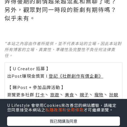
弄得後期的劇情越來越混亂和無聊了呢？ ​​​
另外，觀眾對同一時段的新劇有期待嗎？
似乎未有。
*本站之內容由作者所提供，並不代表本站的立場。因此本站對
所有博客的立場、真實性、準確性及完整性不負任何法律責
任。
【 U Creator 招募 】
出Post賺現金獎賞 l
登記《社群創作有價企劃》
【 睇Post + 參加品牌活動 】
瀏覽更多社群
打卡
丶
旅遊
丶
美食
丶
親子
丶
寵物
丶
扮靚
攻略
及
活動情報
U Lifestyle 會使用Cookies來改善您的網站體驗，請確定
您同意接受本網站之
私隱政策和使用條款
才可繼續瀏覽。
U Blog開咗WhatsApp啦！發掘更多吃喝玩樂資訊！
Follow 我哋
！
我已閱讀及同意