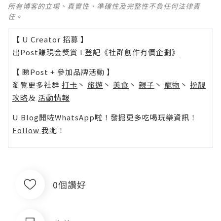
所有博客的立場、真實性、準確性及完整性不負任何法律責
任。
【 U Creator 招募 】
出Post賺現金獎賞 l
登記《社群創作有價企劃》
【 睇Post + 參加品牌活動 】
瀏覽更多社群
打卡
丶
旅遊
丶
美食
丶
親子
丶
寵物
丶
扮靚
攻略
及
活動情報
U Blog開咗WhatsApp啦！發掘更多吃喝玩樂資訊！
Follow 我哋
！
0個讚好