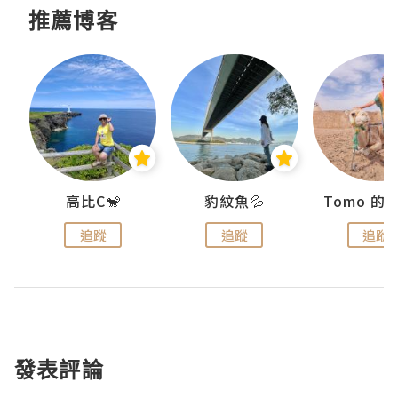
推薦博客
)
高比C🐒
豹紋魚💦
追蹤
追蹤
追蹤
發表評論