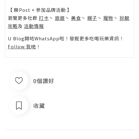
【 睇Post + 參加品牌活動 】
瀏覽更多社群
打卡
丶
旅遊
丶
美食
丶
親子
丶
寵物
丶
扮靚
攻略
及
活動情報
U Blog開咗WhatsApp啦！發掘更多吃喝玩樂資訊！
Follow 我哋
！
0個讚好
收藏