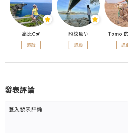
)
高比C🐒
豹紋魚💦
追蹤
追蹤
追蹤
發表評論
登入
發表評論