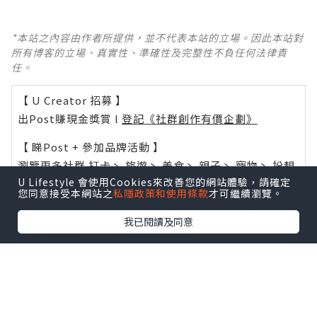
*本站之內容由作者所提供，並不代表本站的立場。因此本站對
所有博客的立場、真實性、準確性及完整性不負任何法律責
任。
【 U Creator 招募 】
出Post賺現金獎賞 l
登記《社群創作有價企劃》
【 睇Post + 參加品牌活動 】
瀏覽更多社群
打卡
丶
旅遊
丶
美食
丶
親子
丶
寵物
丶
扮靚
U Lifestyle 會使用Cookies來改善您的網站體驗，請確定
攻略
及
活動情報
您同意接受本網站之
私隱政策和使用條款
才可繼續瀏覽。
U Blog開咗WhatsApp啦！發掘更多吃喝玩樂資訊！
我已閱讀及同意
Follow 我哋
！
0個讚好