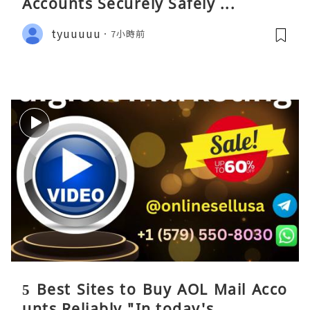
Accounts Securely Safely ...
tyuuuuu
7小時前
5 Best Sites to Buy AOL Mail Acco
unts Reliably "In today's