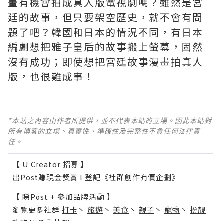
畫有機會拍成真人版電視劇嗎？雖然是宮
廷的故事，但只要架空歷史，就不會有問
題了吧？韓國和日本的情況不同，有日本
編劇想把雅子皇后的故事搬上螢幕，固然
沒有成功；即使想把宮廷故事漫畫拍真人
版，也很難成事！
*本站之內容由作者所提供，並不代表本站的立場。因此本站對
所有博客的立場、真實性、準確性及完整性不負任何法律責
任。
【 U Creator 招募 】
出Post賺現金獎賞 l
登記《社群創作有價企劃》
【 睇Post + 參加品牌活動 】
瀏覽更多社群
打卡
丶
旅遊
丶
美食
丶
親子
丶
寵物
丶
扮靚