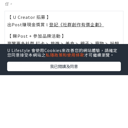
任。
【 U Creator 招募 】
出Post賺現金獎賞 l
登記《社群創作有價企劃》
【 睇Post + 參加品牌活動 】
瀏覽更多社群
打卡
丶
旅遊
丶
美食
丶
親子
丶
寵物
丶
扮靚
U Lifestyle 會使用Cookies來改善您的網站體驗，請確定
攻略
及
活動情報
您同意接受本網站之
私隱政策和使用條款
才可繼續瀏覽。
U Blog開咗WhatsApp啦！發掘更多吃喝玩樂資訊！
我已閱讀及同意
Follow 我哋
！
0個讚好
收藏