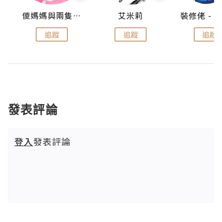
點滴
儍媽媽與兩隻小魔怪之家
艾米莉
追蹤
追蹤
追蹤
發表評論
登入
發表評論