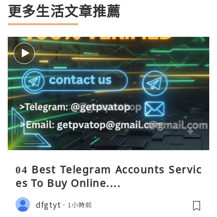
更多生活文章推薦
04 Best Telegram Accounts Servic
es To Buy Online....
dfgtyt
1小時前