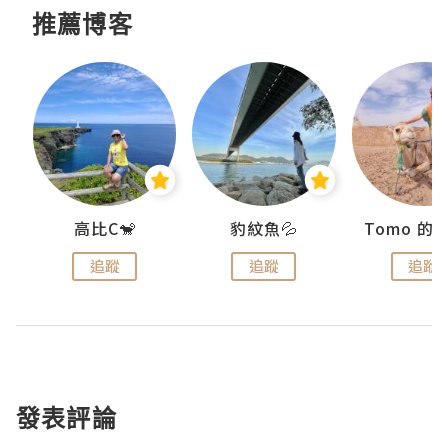
推薦博客
)
高比C🐒
豹紋魚💦
追蹤
追蹤
追蹤
發表評論