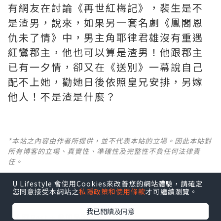
有網友在討論《再世紅梅記》，裴生是不
是渣男，說來，如果另一套名劇《鳯閣恩
仇未了情》中，男主角耶律君雄沒有重遇
紅鸞郡主，他也可以算是渣男！他跟郡主
已有一夕情，卻又在《送別》一幕說自己
配不上她，勸她日後依照皇兄安排，另嫁
他人！不是渣是什麼？ ​​​
*本站之內容由作者所提供，並不代表本站的立場。因此本站對
所有博客的立場、真實性、準確性及完整性不負任何法律責
任。
U Lifestyle 會使用Cookies來改善您的網站體驗，請確定
【 U Creator 招募 】
您同意接受本網站之
私隱政策和使用條款
才可繼續瀏覽。
出Post賺現金獎賞 l
登記《社群創作有價企劃》
我已閱讀及同意
【 睇Post + 參加品牌活動 】