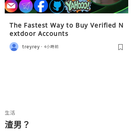
The Fastest Way to Buy Verified N
extdoor Accounts
treyrey
4小時前
生活
渣男？