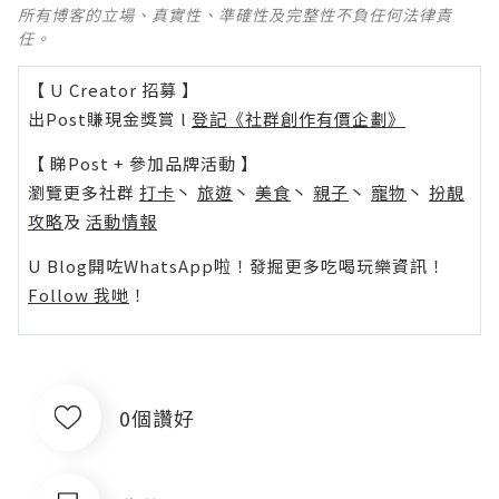
所有博客的立場、真實性、準確性及完整性不負任何法律責
任。
【 U Creator 招募 】
出Post賺現金獎賞 l
登記《社群創作有價企劃》
【 睇Post + 參加品牌活動 】
瀏覽更多社群
打卡
丶
旅遊
丶
美食
丶
親子
丶
寵物
丶
扮靚
攻略
及
活動情報
U Blog開咗WhatsApp啦！發掘更多吃喝玩樂資訊！
Follow 我哋
！
0個讚好