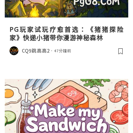
PG玩家试玩疗愈首选：《猪猪探险
家》快递小猪带你漫游神秘森林
CQ9跳高高2
47分鐘前