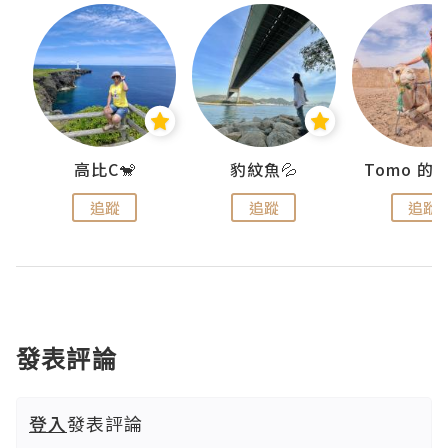
)
高比C🐒
豹紋魚💦
追蹤
追蹤
追蹤
發表評論
登入
發表評論