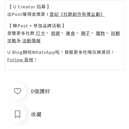
【 U Creator 招募 】
出Post賺現金獎賞 l
登記《社群創作有價企劃》
【 睇Post + 參加品牌活動 】
瀏覽更多社群
打卡
丶
旅遊
丶
美食
丶
親子
丶
寵物
丶
扮靚
攻略
及
活動情報
U Blog開咗WhatsApp啦！發掘更多吃喝玩樂資訊！
Follow 我哋
！
0個讚好
收藏