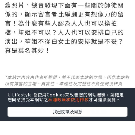
舊照片，總會發現下面有一些關於師徒關
係的，顯示留言者比編劇更有想像力的留
言！為什麼有些人認為人人也可以換拍
檔，笙姐不可以？人人也可以安排自己的
演出，笙姐不從白女士的安排就是不妥？
真是莫名其妙！ ​​​
*本站之內容由作者所提供，並不代表本站的立場。因此本站對
所有博客的立場、真實性、準確性及完整性不負任何法律責
任。
U Lifestyle 會使用Cookies來改善您的網站體驗，請確定
您同意接受本網站之
私隱政策和使用條款
才可繼續瀏覽。
【 U Creator 招募 】
我已閱讀及同意
出Post賺現金獎賞 l
登記《社群創作有價企劃》
【 睇Post + 參加品牌活動 】
瀏覽更多社群
打卡
丶
旅遊
丶
美食
丶
親子
丶
寵物
丶
扮靚