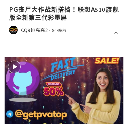
PG丧尸大作战新搭档！联想A510旗舰
版全新第三代彩墨屏
CQ9跳高高2
5小時前