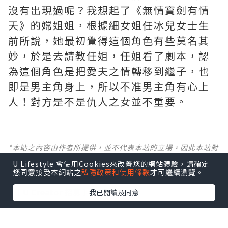
沒有出現過呢？我想起了《無情寶劍有情
天》的嫦姐姐，根據細女姐任冰兒女士生
前所說，她最初覺得這個角色有些莫名其
妙，於是去請教任姐，任姐看了劇本，認
為這個角色是把愛夫之情轉移到繼子，也
即是男主角身上，所以不准男主角有心上
人！對方是不是仇人之女並不重要。
*本站之內容由作者所提供，並不代表本站的立場。因此本站對
所有博客的立場、真實性、準確性及完整性不負任何法律責
U Lifestyle 會使用Cookies來改善您的網站體驗，請確定
任。
您同意接受本網站之
私隱政策和使用條款
才可繼續瀏覽。
【 U Creator 招募 】
我已閱讀及同意
出Post賺現金獎賞 l
登記《社群創作有價企劃》
【 睇Post + 參加品牌活動 】