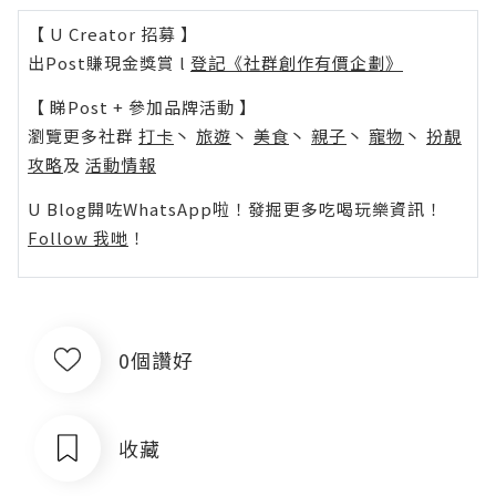
【 U Creator 招募 】
出Post賺現金獎賞 l
登記《社群創作有價企劃》
【 睇Post + 參加品牌活動 】
瀏覽更多社群
打卡
丶
旅遊
丶
美食
丶
親子
丶
寵物
丶
扮靚
攻略
及
活動情報
U Blog開咗WhatsApp啦！發掘更多吃喝玩樂資訊！
Follow 我哋
！
0個讚好
收藏