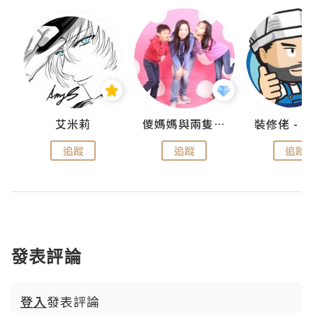
點滴
艾米莉
儍媽媽與兩隻小魔怪之家
追蹤
追蹤
追蹤
發表評論
登入
發表評論