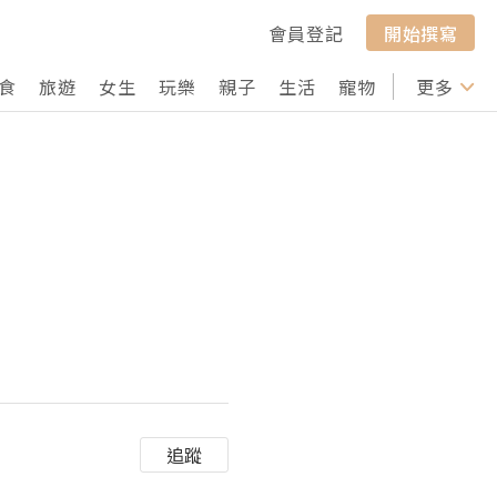
會員登記
開始撰寫
食
旅遊
女生
玩樂
親子
生活
寵物
行山
更多
打卡
追蹤