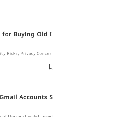
 for Buying Old I
ty Risks, Privacy Concer
ble Account Management G
ready to help you 24/7!
able
 Gmail Accounts S
 of the most widely used