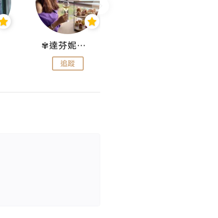
✾達芬妮•愛孩子•愛生活✾
wendysugar享受生活gogogo
追蹤
追蹤