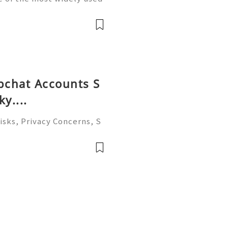
unication, professional c
usiness operations, custo
apchat Accounts S
y....
isks, Privacy Concerns, S
ccount Management Guide
 to help you 24/7! 😊💯🔥
li