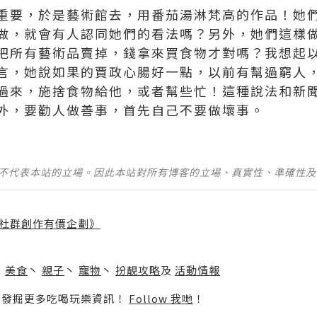
重要，於是藝術館去，用番茄湯淋梵高的作品！她
做，就會有人認同她們的看法嗎？另外，她們這樣
把所有藝術品賣掉，錢拿來買食物才對嗎？我想起
言，她說如果的賈政心腸好一點，以前有幫過窮人
過來，施捨食物給他，或者幫些忙！這種說法和新
外，要勸人做善事，首先自己不要做壞事。
並不代表本站的立場。因此本站對所有博客的立場、真實性、準確性
社群創作有價企劃》
】
丶
美食
丶
親子
丶
寵物
丶
扮靚攻略
及
活動情報
p啦！發掘更多吃喝玩樂資訊！
Follow 我哋
！