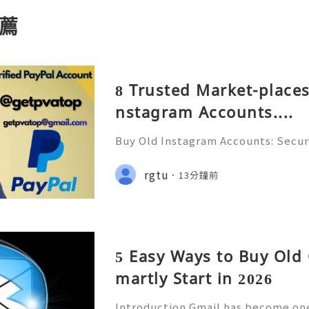
薦
8 Trusted Market-places
nstagram Accounts....
Buy Old Instagram Accounts: Securi
ns, Safe Alternatives & Responsi
uide 2026 🚪🚀💬📞📩 We’re always 
rgtu
13分鐘前
😊💯🔥 💼⏰📩🌟🌐✨ We are avail
5 Easy Ways to Buy Old
martly Start in 2026
Introduction Gmail has become one