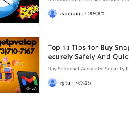
email platforms for personal comm
orrespondence, online services, b
iyuoiuuio
15分鐘前
mer support, document shar
Top 10 Tips for Buy Sn
ecurely Safely And Quick
Buy Snapchat Accounts: Security R
afe Alternatives & Responsible A
2026 🚪🚀💬📞📩 We’re always ready
rgtu
28分鐘前
💼⏰📩🌟🌐✨ We are available on