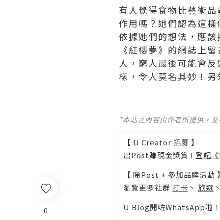
有人覺得食物比藝術品
作用嗎？她們認為這樣
依據她們的想法，應該
《紅樓夢》的網誌上留
人，窮人最後可能會反
樣，令人莫名其妙！另
*本站之內容由作者所提供，
【 U Creator 招募 】
出Post賺現金獎賞 l
登記《
【 睇Post + 參加品牌活動 
瀏覽更多社群
打卡
丶
旅遊
U Blog開咗WhatsAp
0