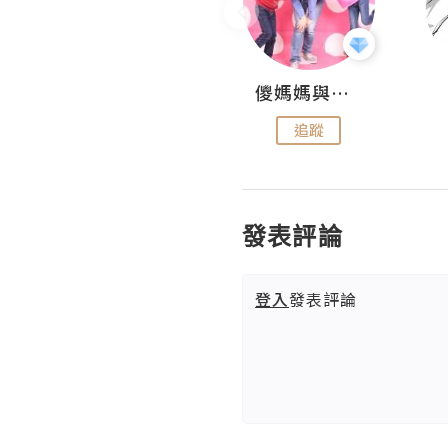
Hahakelly的生活點滴
儍媽媽與兩隻小魔怪之家
追蹤
追蹤
發表評論
登入
發表評論