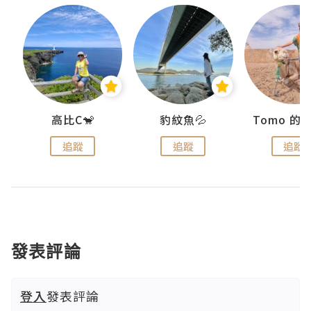
)
高比C🐒
豹紋魚💦
追蹤
追蹤
追蹤
發表評論
登入
發表評論