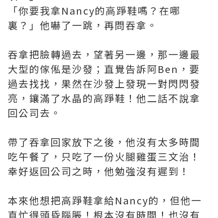
「你要我拿Nancy的高踭鞋嗎？在哪
裏？」他嚇了一跳，再問吞拿。
吞拿把臉轉過去，望著另一邊，那一邊最
大型的傢俬是沙發；直覺告訴阿Ben，要
過去找找，果然在沙發上發現一對閃閃發
亮，鑲滿了水晶的高踭鞋！他二話不說拿
回公司去。
帶了吞拿回家放下之後，他沒有太多時間
吃午餐了，只吃了一份火腿雞蛋三文治！
幸好返回公司之時，他勉強沒有遲到！
本來他想把高踭鞋拿給Nancy的，但他一
直忙得頭昏腦脹！根本沒有時間！也沒有