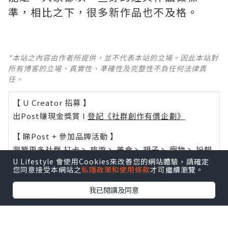
準，相比之下，很多新作品也不及格。 ​​​
*本站之內容由作者所提供，並不代表本站的立場。因此本站對
所有博客的立場、真實性、準確性及完整性不負任何法律責
任。
【 U Creator 招募 】
出Post賺現金獎賞 l
登記《社群創作有價企劃》
【 睇Post + 參加品牌活動 】
瀏覽更多社群
打卡
丶
旅遊
丶
美食
丶
親子
丶
寵物
丶
扮靚
U Lifestyle 會使用Cookies來改善您的網站體驗，請確定
攻略
及
活動情報
您同意接受本網站之
私隱政策和使用條款
才可繼續瀏覽。
U Blog開咗WhatsApp啦！發掘更多吃喝玩樂資訊！
我已閱讀及同意
Follow 我哋
！