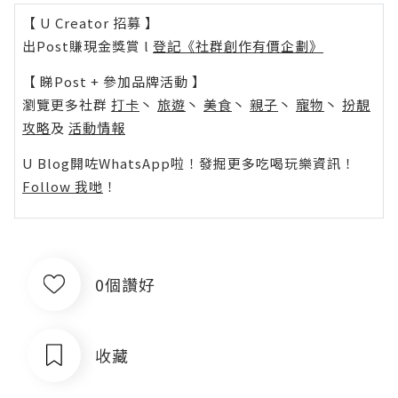
【 U Creator 招募 】
出Post賺現金獎賞 l
登記《社群創作有價企劃》
【 睇Post + 參加品牌活動 】
瀏覽更多社群
打卡
丶
旅遊
丶
美食
丶
親子
丶
寵物
丶
扮靚
攻略
及
活動情報
U Blog開咗WhatsApp啦！發掘更多吃喝玩樂資訊！
Follow 我哋
！
0個讚好
收藏