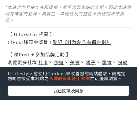
*本站之內容由作者所提供，並不代表本站的立場。因此本站對
所有博客的立場、真實性、準確性及完整性不負任何法律責
任。
【 U Creator 招募 】
出Post賺現金獎賞 l
登記《社群創作有價企劃》
【 睇Post + 參加品牌活動 】
瀏覽更多社群
打卡
丶
旅遊
丶
美食
丶
親子
丶
寵物
丶
扮靚
攻略
及
活動情報
U Lifestyle 會使用Cookies來改善您的網站體驗，請確定
您同意接受本網站之
私隱政策和使用條款
才可繼續瀏覽。
U Blog開咗WhatsApp啦！發掘更多吃喝玩樂資訊！
Follow 我哋
！
我已閱讀及同意
0個讚好