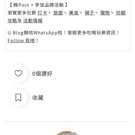
【 睇Post + 參加品牌活動 】
瀏覽更多社群
打卡
丶
旅遊
丶
美食
丶
親子
丶
寵物
丶
扮靚
攻略
及
活動情報
U Blog開咗WhatsApp啦！發掘更多吃喝玩樂資訊！
Follow 我哋
！
0個讚好
收藏