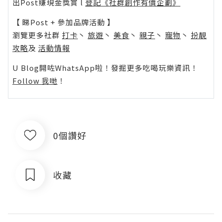
出Post賺現金獎賞 l
登記《社群創作有價企劃》
【 睇Post + 參加品牌活動 】
瀏覽更多社群
打卡
丶
旅遊
丶
美食
丶
親子
丶
寵物
丶
扮靚
攻略
及
活動情報
U Blog開咗WhatsApp啦！發掘更多吃喝玩樂資訊！
Follow 我哋
！
0個讚好
收藏