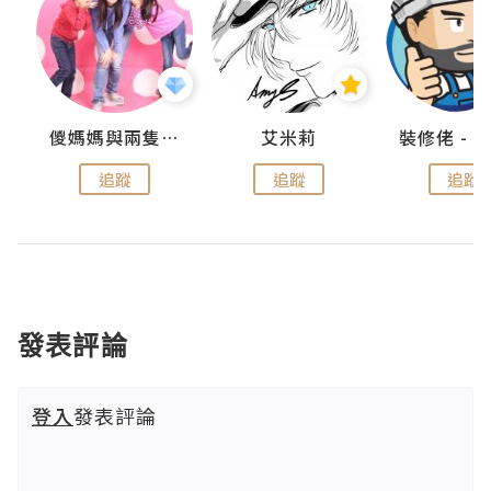
點滴
儍媽媽與兩隻小魔怪之家
艾米莉
追蹤
追蹤
追蹤
發表評論
登入
發表評論