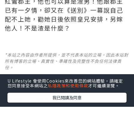
紅鸞郡主，他也可以算是渣男！他跟郡主
已有一夕情，卻又在《送別》一幕說自己
配不上她，勸她日後依照皇兄安排，另嫁
他人！不是渣是什麼？ ​​​
*本站之內容由作者所提供，並不代表本站的立場。因此本站對
所有博客的立場、真實性、準確性及完整性不負任何法律責
任。
U Lifestyle 會使用Cookies來改善您的網站體驗，請確定
【 U Creator 招募 】
您同意接受本網站之
私隱政策和使用條款
才可繼續瀏覽。
出Post賺現金獎賞 l
登記《社群創作有價企劃》
我已閱讀及同意
【 睇Post + 參加品牌活動 】
瀏覽更多社群
打卡
丶
旅遊
丶
美食
丶
親子
丶
寵物
丶
扮靚
攻略
及
活動情報
U Blog開咗WhatsApp啦！發掘更多吃喝玩樂資訊！