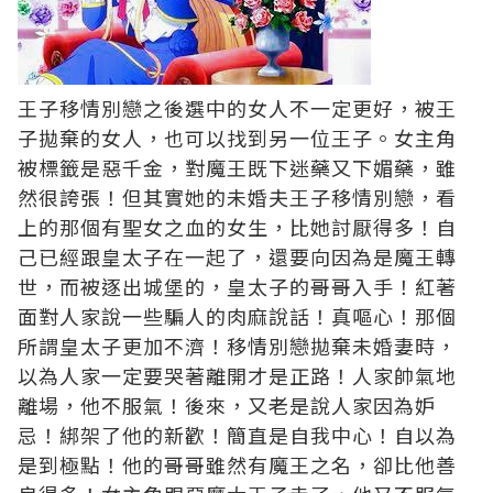
王子移情別戀之後選中的女人不一定更好，被王
子拋棄的女人，也可以找到另一位王子。女主角
被標籤是惡千金，對魔王既下迷藥又下媚藥，雖
然很誇張！但其實她的未婚夫王子移情別戀，看
上的那個有聖女之血的女生，比她討厭得多！自
己已經跟皇太子在一起了，還要向因為是魔王轉
世，而被逐出城堡的，皇太子的哥哥入手！紅著
面對人家說一些騙人的肉麻說話！真嘔心！那個
所謂皇太子更加不濟！移情別戀拋棄未婚妻時，
以為人家一定要哭著離開才是正路！人家帥氣地
離場，他不服氣！後來，又老是說人家因為妒
忌！綁架了他的新歡！簡直是自我中心！自以為
是到極點！他的哥哥雖然有魔王之名，卻比他善