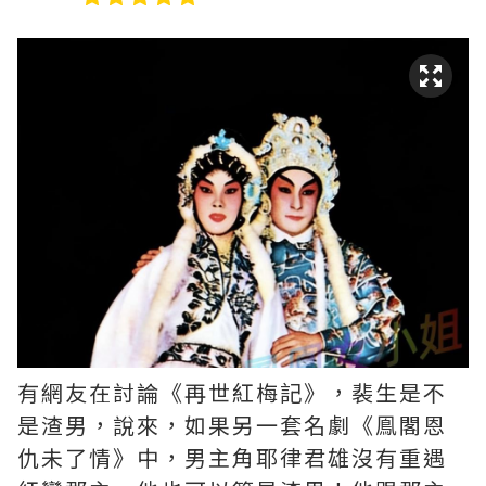
有網友在討論《再世紅梅記》，裴生是不
是渣男，說來，如果另一套名劇《鳯閣恩
仇未了情》中，男主角耶律君雄沒有重遇