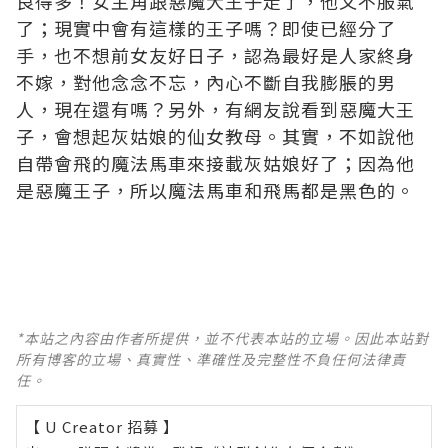
良得多！女主角跟惡魔大王子走了，他又不服氣
了；現實中會有這樣的王子嗎？即使已經分了
手，也不想前女友好日子，認為最好是人家終身
不嫁，對他念念不忘，內心不斷自我膨脹的男
人，現在還有嗎？另外，有網友說看到惡魔大王
子，會想起灰姑娘的仙女教母。其實，不如說他
自帶會飛的魔法馬車來接載灰姑娘好了；因為他
是惡魔王子，所以魔法馬車和飛馬都是黑色的。
*本站之內容由作者所提供，並不代表本站的立場。因此本站對
所有博客的立場、真實性、準確性及完整性不負任何法律責
任。
【 U Creator 招募 】