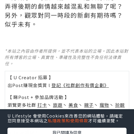
弄得後期的劇情越來越混亂和無聊了呢？ ​​​
另外，觀眾對同一時段的新劇有期待嗎？
似乎未有。
*本站之內容由作者所提供，並不代表本站的立場。因此本站對
所有博客的立場、真實性、準確性及完整性不負任何法律責
任。
【 U Creator 招募 】
出Post賺現金獎賞 l
登記《社群創作有價企劃》
【 睇Post + 參加品牌活動 】
瀏覽更多社群
打卡
丶
旅遊
丶
美食
丶
親子
丶
寵物
丶
扮靚
攻略
及
活動情報
U Lifestyle 會使用Cookies來改善您的網站體驗，請確定
您同意接受本網站之
私隱政策和使用條款
才可繼續瀏覽。
U Blog開咗WhatsApp啦！發掘更多吃喝玩樂資訊！
Follow 我哋
！
我已閱讀及同意