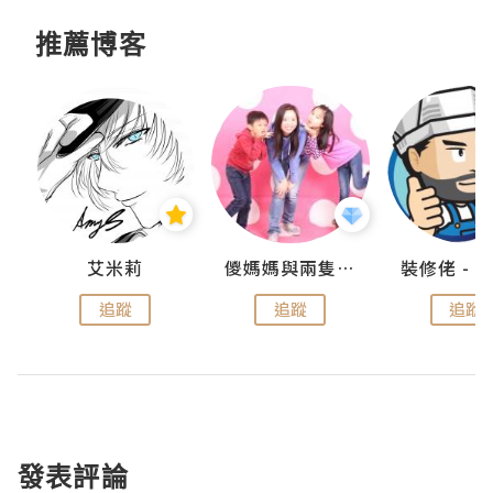
推薦博客
點滴
艾米莉
儍媽媽與兩隻小魔怪之家
追蹤
追蹤
追蹤
發表評論