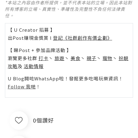
*本站之內容由作者所提供，並不代表本站的立場。因此本站對
所有博客的立場、真實性、準確性及完整性不負任何法律責
任。
【 U Creator 招募 】
出Post賺現金獎賞 l
登記《社群創作有價企劃》
【 睇Post + 參加品牌活動 】
瀏覽更多社群
打卡
丶
旅遊
丶
美食
丶
親子
丶
寵物
丶
扮靚
攻略
及
活動情報
U Blog開咗WhatsApp啦！發掘更多吃喝玩樂資訊！
Follow 我哋
！
0個讚好