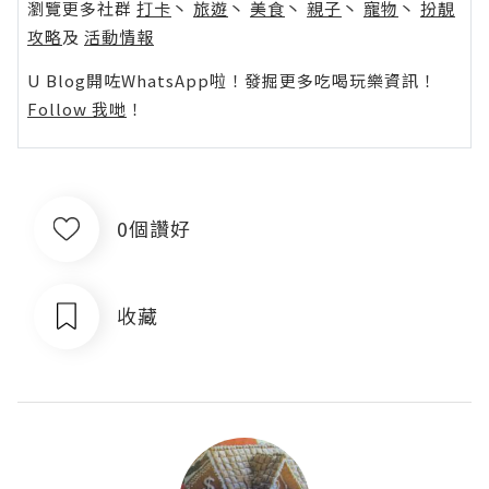
瀏覽更多社群
打卡
丶
旅遊
丶
美食
丶
親子
丶
寵物
丶
扮靚
攻略
及
活動情報
U Blog開咗WhatsApp啦！發掘更多吃喝玩樂資訊！
Follow 我哋
！
0個讚好
收藏