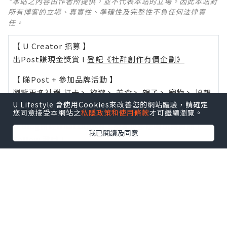
*本站之內容由作者所提供，並不代表本站的立場。因此本站對
所有博客的立場、真實性、準確性及完整性不負任何法律責
任。
【 U Creator 招募 】
出Post賺現金獎賞 l
登記《社群創作有價企劃》
【 睇Post + 參加品牌活動 】
瀏覽更多社群
打卡
丶
旅遊
丶
美食
丶
親子
丶
寵物
丶
扮靚
U Lifestyle 會使用Cookies來改善您的網站體驗，請確定
攻略
及
活動情報
您同意接受本網站之
私隱政策和使用條款
才可繼續瀏覽。
U Blog開咗WhatsApp啦！發掘更多吃喝玩樂資訊！
我已閱讀及同意
Follow 我哋
！
0個讚好