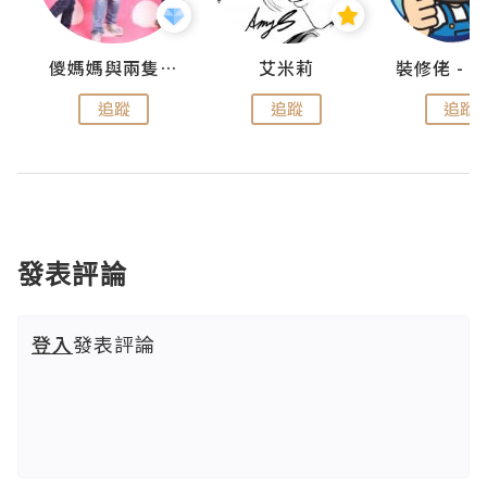
點滴
儍媽媽與兩隻小魔怪之家
艾米莉
追蹤
追蹤
追蹤
發表評論
登入
發表評論