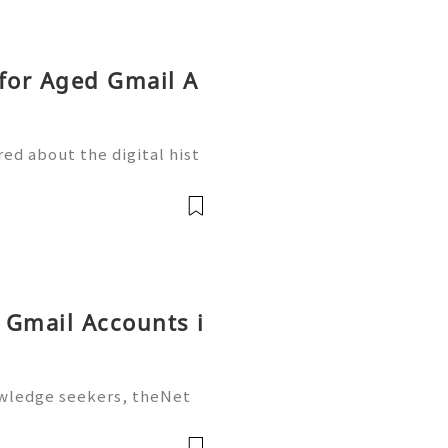
for Aged Gmail A
ed about the digital hist
 you created ten years ag
 than a forgotten inbox; i
g Gmail Accounts i
owledge seekers, theNet
stead of passively highlig
rks), you actively build a