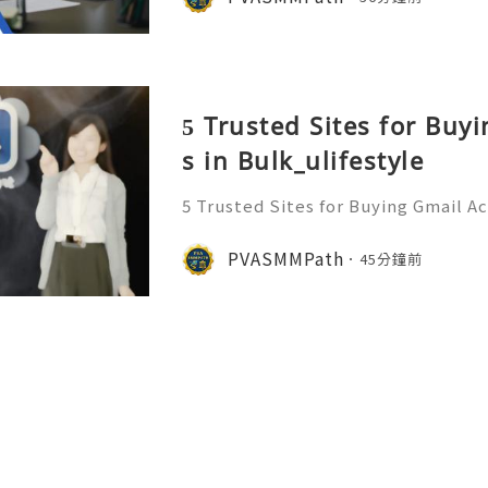
"clip" of knowledge. T
5 Trusted Sites for Buy
s in Bulk_ulifestyle
5 Trusted Sites for Buying Gmail A
ant to more information just con
ply/Contact ╰┈➤➤WhatsApp:+1 (
PVASMMPath
45分鐘前
gram: @Pvasmmpath Learn how ag