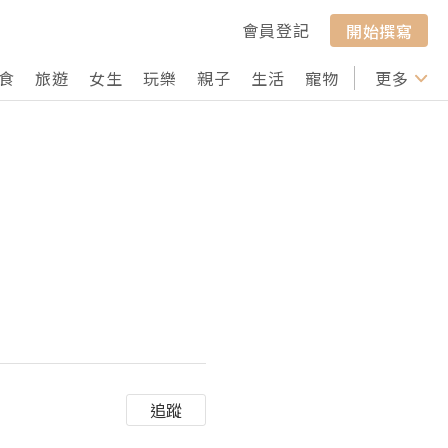
會員登記
開始撰寫
食
旅遊
女生
玩樂
親子
生活
寵物
行山
更多
打卡
追蹤