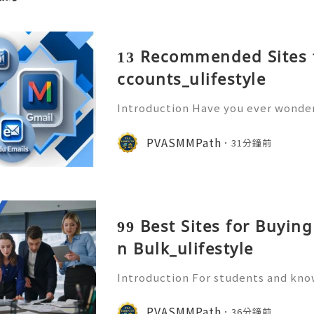
13 Recommended Sites 
ccounts_ulifestyle
Introduction Have you ever wonder
ory sitting inside an email account
o? An old Gmail account is far more
PVASMMPath
31分鐘前
t’s a repository of p
99 Best Sites for Buyin
n Bulk_ulifestyle
Introduction For students and kn
Share method is transformative. In
hting entire pages (which rarely wo
PVASMMPath
36分鐘前