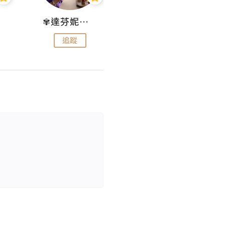
✾達芬妮•愛孩子•愛生活✾
wendysugar享受生活gogogo
追蹤
追蹤