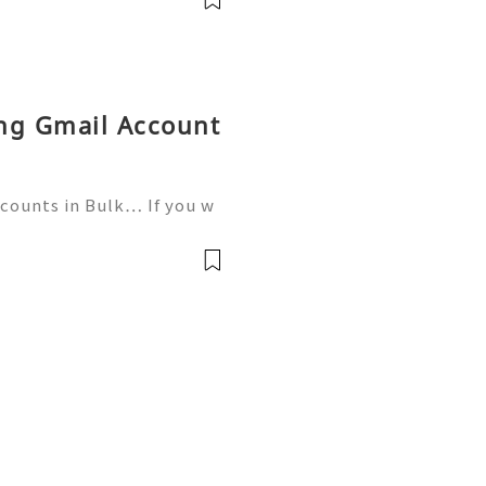
ing Gmail Account
ccounts in Bulk… If you w
tact now- ╰┈➤24 Hours Re
559) 300-8145 ╰┈➤➤Tele
ed a