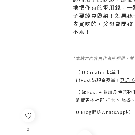
地把僅有的零用錢，一
子要錢買餸菜！如果孩
去買吃的，父母會問孩
不乖！
*本站之內容由作者所提供，
【 U Creator 招募 】
出Post賺現金獎賞 l
登記《
【 睇Post + 參加品牌活動 
瀏覽更多社群
打卡
丶
旅遊
U Blog開咗WhatsAp
0