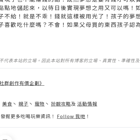
點點地儲起來，以待日後實現夢想之用又可以嗎！
子不給！就是不乖！錢就這樣被用光了！孩子的夢
子喜歡吃什麼嗎？不會！如果父母買的東西孩子認
並不代表本站的立場。因此本站對所有博客的立場、真實性、準確性
社群創作有價企劃》
】
丶
美食
丶
親子
丶
寵物
丶
扮靚攻略
及
活動情報
p啦！發掘更多吃喝玩樂資訊！
Follow 我哋
！