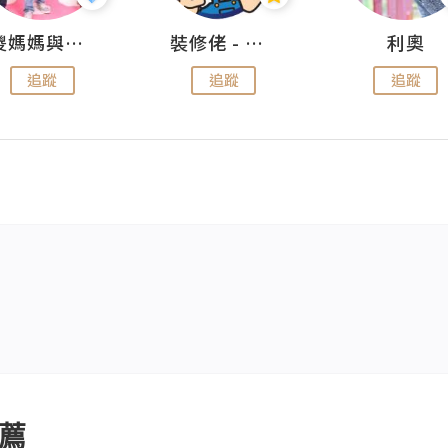
儍媽媽與兩隻小魔怪之家
裝修佬 - 香港一站式網上裝修平台
利奧
追蹤
追蹤
追蹤
薦