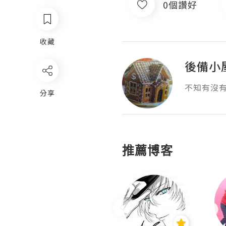
0個讚好
收藏
後備小
不知有沒
分享
推薦博客