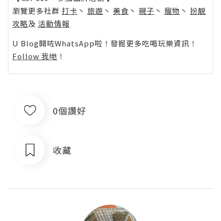
瀏覽更多社群
打卡
丶
旅遊
丶
美食
丶
親子
丶
寵物
丶
扮靚
攻略
及
活動情報
U Blog開咗WhatsApp啦！發掘更多吃喝玩樂資訊！
Follow 我哋
！
0個讚好
收藏