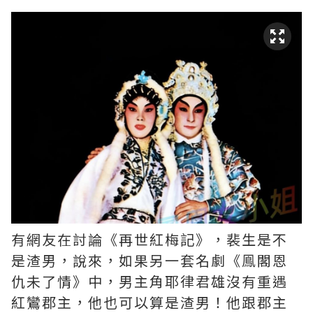
有網友在討論《再世紅梅記》，裴生是不
是渣男，說來，如果另一套名劇《鳯閣恩
仇未了情》中，男主角耶律君雄沒有重遇
紅鸞郡主，他也可以算是渣男！他跟郡主