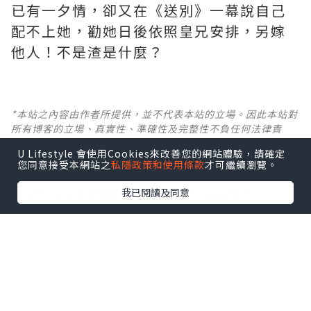
已有一夕情，卻又在《送別》一幕說自己
配不上她，勸她日後依照皇兄安排，另嫁
他人！不是渣是什麼？ ​​​
*本站之內容由作者所提供，並不代表本站的立場。因此本站對
所有博客的立場、真實性、準確性及完整性不負任何法律責
任。
U Lifestyle 會使用Cookies來改善您的網站體驗，請確定
您同意接受本網站之
私隱政策和使用條款
才可繼續瀏覽。
【 U Creator 招募 】
我已閱讀及同意
出Post賺現金獎賞 l
登記《社群創作有價企劃》
【 睇Post + 參加品牌活動 】
瀏覽更多社群
打卡
丶
旅遊
丶
美食
丶
親子
丶
寵物
丶
扮靚
攻略
及
活動情報
U Blog開咗WhatsApp啦！發掘更多吃喝玩樂資訊！
Follow 我哋
！