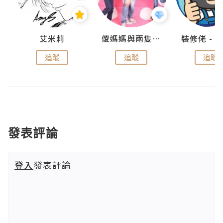
點滴
艾米莉
儍媽媽與兩隻小魔怪之家
追蹤
追蹤
追蹤
發表評論
登入
發表評論