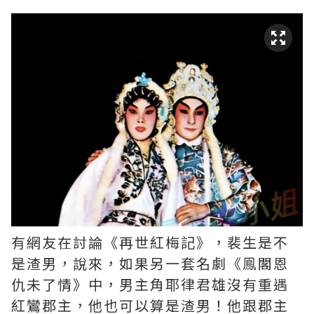
有網友在討論《再世紅梅記》，裴生是不
是渣男，說來，如果另一套名劇《鳯閣恩
仇未了情》中，男主角耶律君雄沒有重遇
紅鸞郡主，他也可以算是渣男！他跟郡主