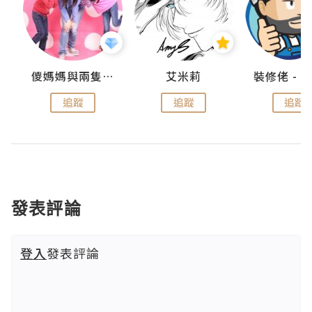
點滴
儍媽媽與兩隻小魔怪之家
艾米莉
追蹤
追蹤
追蹤
發表評論
登入
發表評論