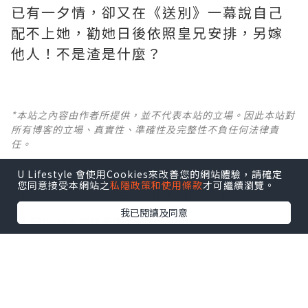
已有一夕情，卻又在《送別》一幕說自己
配不上她，勸她日後依照皇兄安排，另嫁
他人！不是渣是什麼？ ​​​
*本站之內容由作者所提供，並不代表本站的立場。因此本站對
所有博客的立場、真實性、準確性及完整性不負任何法律責
任。
U Lifestyle 會使用Cookies來改善您的網站體驗，請確定
【 U Creator 招募 】
您同意接受本網站之
私隱政策和使用條款
才可繼續瀏覽。
出Post賺現金獎賞 l
登記《社群創作有價企劃》
我已閱讀及同意
【 睇Post + 參加品牌活動 】
瀏覽更多社群
打卡
丶
旅遊
丶
美食
丶
親子
丶
寵物
丶
扮靚
攻略
及
活動情報
U Blog開咗WhatsApp啦！發掘更多吃喝玩樂資訊！
Follow 我哋
！