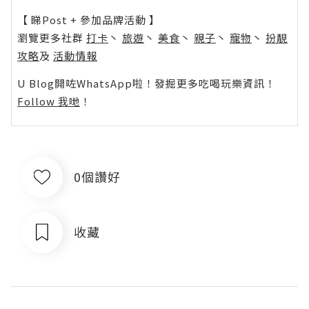
【 睇Post + 參加品牌活動 】
瀏覽更多社群
打卡
丶
旅遊
丶
美食
丶
親子
丶
寵物
丶
扮靚
攻略
及
活動情報
U Blog開咗WhatsApp啦！發掘更多吃喝玩樂資訊！
Follow 我哋
！
0個讚好
收藏