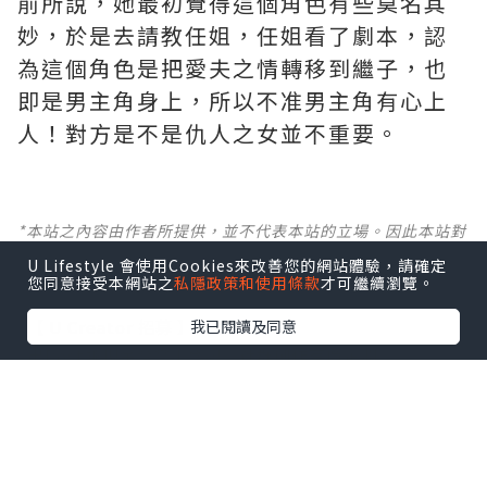
前所說，她最初覺得這個角色有些莫名其
妙，於是去請教任姐，任姐看了劇本，認
為這個角色是把愛夫之情轉移到繼子，也
即是男主角身上，所以不准男主角有心上
人！對方是不是仇人之女並不重要。
*本站之內容由作者所提供，並不代表本站的立場。因此本站對
所有博客的立場、真實性、準確性及完整性不負任何法律責
U Lifestyle 會使用Cookies來改善您的網站體驗，請確定
任。
您同意接受本網站之
私隱政策和使用條款
才可繼續瀏覽。
【 U Creator 招募 】
我已閱讀及同意
出Post賺現金獎賞 l
登記《社群創作有價企劃》
【 睇Post + 參加品牌活動 】
瀏覽更多社群
打卡
丶
旅遊
丶
美食
丶
親子
丶
寵物
丶
扮靚
攻略
及
活動情報