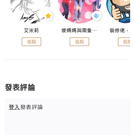
點滴
艾米莉
儍媽媽與兩隻小魔怪之家
追蹤
追蹤
追蹤
發表評論
登入
發表評論