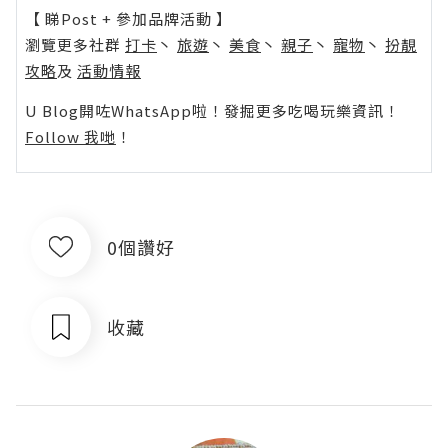
【 睇Post + 參加品牌活動 】
瀏覽更多社群
打卡
丶
旅遊
丶
美食
丶
親子
丶
寵物
丶
扮靚
攻略
及
活動情報
U Blog開咗WhatsApp啦！發掘更多吃喝玩樂資訊！
Follow 我哋
！
0個讚好
收藏