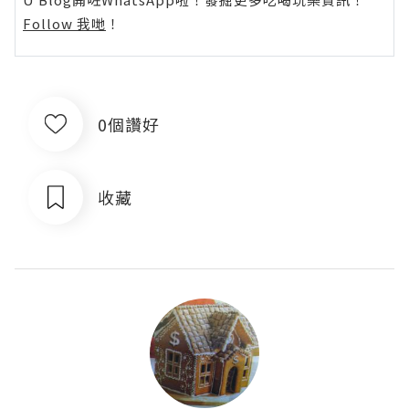
Follow 我哋
！
0個讚好
收藏