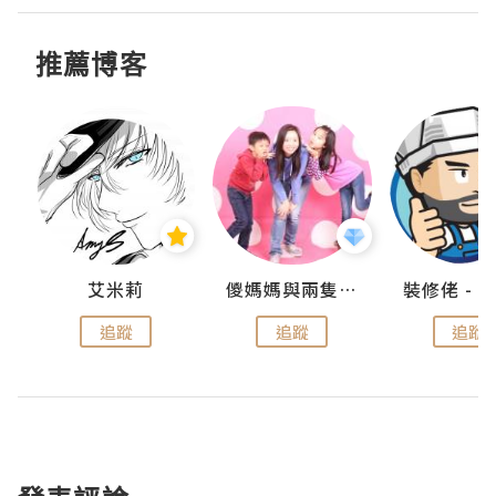
推薦博客
點滴
艾米莉
儍媽媽與兩隻小魔怪之家
追蹤
追蹤
追蹤