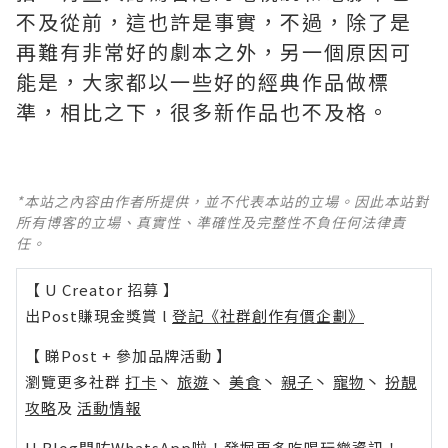
不及從前，這也許是事實，不過，除了是
再難有非常好的劇本之外，另一個原因可
能是，大家都以一些好的經典作品做標
準，相比之下，很多新作品也不及格。 ​​​
*本站之內容由作者所提供，並不代表本站的立場。因此本站對
所有博客的立場、真實性、準確性及完整性不負任何法律責
任。
【 U Creator 招募 】
出Post賺現金獎賞 l
登記《社群創作有價企劃》
【 睇Post + 參加品牌活動 】
瀏覽更多社群
打卡
丶
旅遊
丶
美食
丶
親子
丶
寵物
丶
扮靚
攻略
及
活動情報
U Blog開咗WhatsApp啦！發掘更多吃喝玩樂資訊！