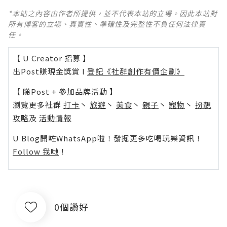
*本站之內容由作者所提供，並不代表本站的立場。因此本站對
所有博客的立場、真實性、準確性及完整性不負任何法律責
任。
【 U Creator 招募 】
出Post賺現金獎賞 l
登記《社群創作有價企劃》
【 睇Post + 參加品牌活動 】
瀏覽更多社群
打卡
丶
旅遊
丶
美食
丶
親子
丶
寵物
丶
扮靚
攻略
及
活動情報
U Blog開咗WhatsApp啦！發掘更多吃喝玩樂資訊！
Follow 我哋
！
0個讚好