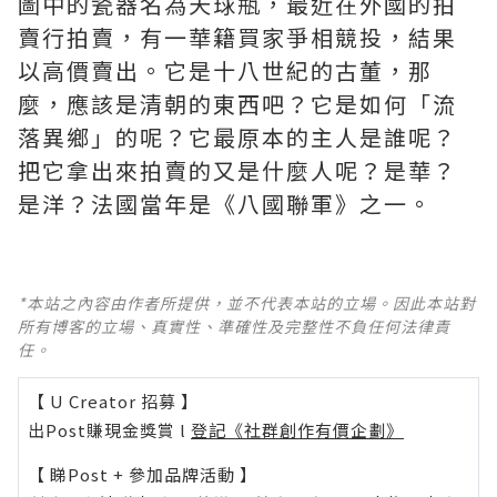
圖中的瓷器名為天球瓶，最近在外國的拍
賣行拍賣，有一華籍買家爭相競投，結果
以高價賣出。它是十八世紀的古董，那
麼，應該是清朝的東西吧？它是如何「流
落異鄉」的呢？它最原本的主人是誰呢？
把它拿出來拍賣的又是什麼人呢？是華？
是洋？法國當年是《八國聯軍》之一。
*本站之內容由作者所提供，並不代表本站的立場。因此本站對
所有博客的立場、真實性、準確性及完整性不負任何法律責
任。
【 U Creator 招募 】
出Post賺現金獎賞 l
登記《社群創作有價企劃》
【 睇Post + 參加品牌活動 】