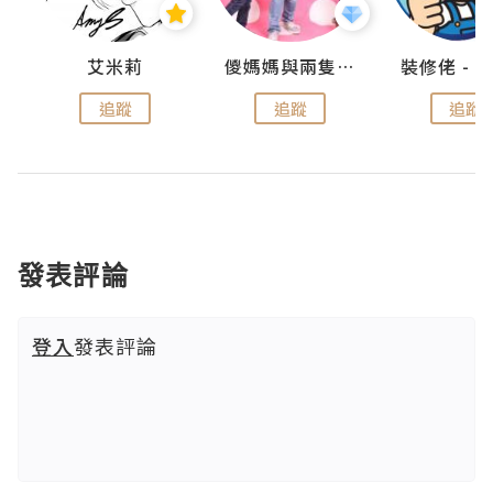
點滴
艾米莉
儍媽媽與兩隻小魔怪之家
追蹤
追蹤
追蹤
發表評論
登入
發表評論