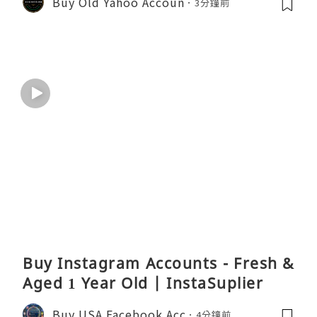
Buy Old Yahoo Accoun
3分鐘前
Buy Instagram Accounts - Fresh &
Aged 1 Year Old | InstaSuplier
Buy USA Facebook Acc
4分鐘前