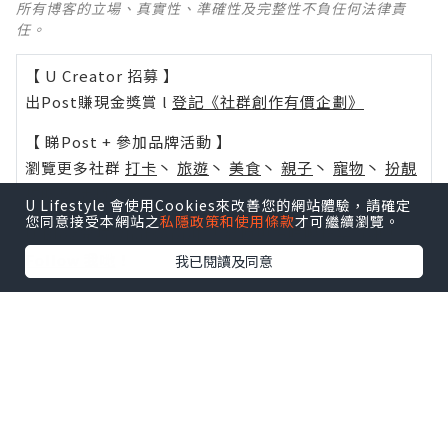
所有博客的立場、真實性、準確性及完整性不負任何法律責
任。
【 U Creator 招募 】
出Post賺現金獎賞 l
登記《社群創作有價企劃》
【 睇Post + 參加品牌活動 】
瀏覽更多社群
打卡
丶
旅遊
丶
美食
丶
親子
丶
寵物
丶
扮靚
攻略
及
活動情報
U Lifestyle 會使用Cookies來改善您的網站體驗，請確定
您同意接受本網站之
私隱政策和使用條款
才可繼續瀏覽。
U Blog開咗WhatsApp啦！發掘更多吃喝玩樂資訊！
Follow 我哋
！
我已閱讀及同意
0個讚好