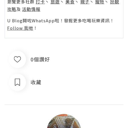
瀏覽更多社群
打卡
丶
旅遊
丶
美食
丶
親子
丶
寵物
丶
扮靚
攻略
及
活動情報
U Blog開咗WhatsApp啦！發掘更多吃喝玩樂資訊！
Follow 我哋
！
0個讚好
收藏