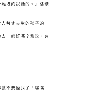
分難堪的說話的。」洛紫
女人替丈夫生的孩子的
你去一趟好嗎？紫玫，有
你就不要怪我了！嘿嘿