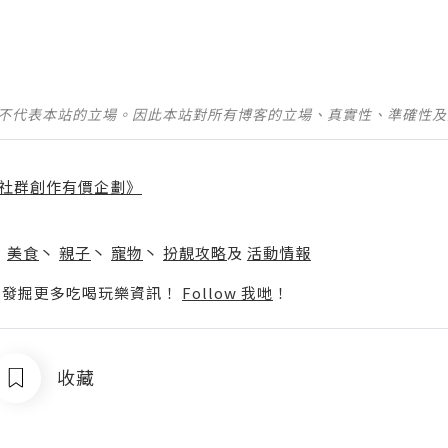
並不代表本站的立場。因此本站對所有博客的立場、真實性、準確性
社群創作有價企劃》
】
丶
美食
丶
親子
丶
寵物
丶
扮靚攻略
及
活動情報
p啦！發掘更多吃喝玩樂資訊！
Follow 我哋
！
收藏