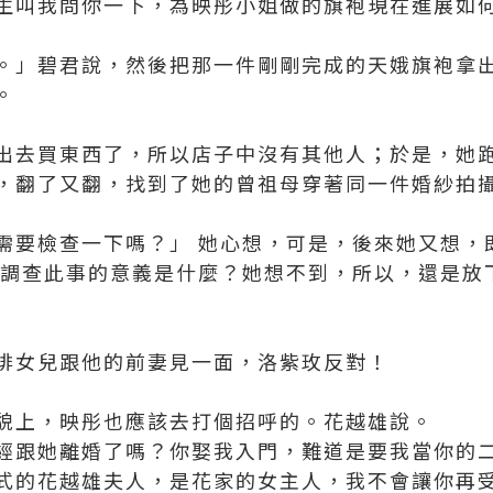
生叫我問你一下，為映彤小姐做的旗袍現在進展如
。」碧君說，然後把那一件剛剛完成的天娥旗袍拿
。
出去買東西了，所以店子中沒有其他人；於是，她
，翻了又翻，找到了她的曾祖母穿著同一件婚紗拍
需要檢查一下嗎？」 她心想，可是，後來她又想，
，調查此事的意義是什麼？她想不到，所以，還是放
排女兒跟他的前妻見一面，洛紫玫反對！
貌上，映彤也應該去打個招呼的。花越雄說。
經跟她離婚了嗎？你娶我入門，難道是要我當你的
式的花越雄夫人，是花家的女主人，我不會讓你再