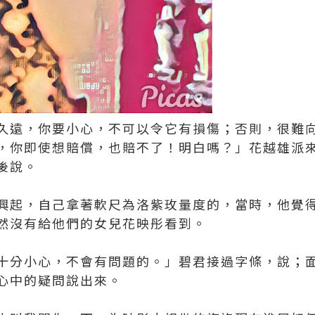
久遠，你要小心，不可以令它有損傷；否則，很難
，你即使想賠償，也賠不了！明白嗎？」花越雄派
後說。
興起，自己拿著軟尺為洛紫玫量度的，當時，他覺
然沒有給他們的女兒花映彤看到。
十分小心，不會有問題的。」碧君接過字條，說；
心中的疑問說出來。