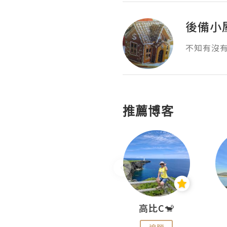
後備小
不知有沒
推薦博客
Nei Ho! 你好:)
高比C🐒