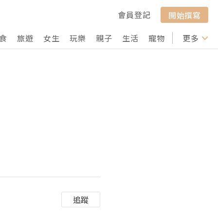
會員登記
開始撰寫
食
旅遊
女生
玩樂
親子
生活
寵物
行山
更多
打卡
追蹤