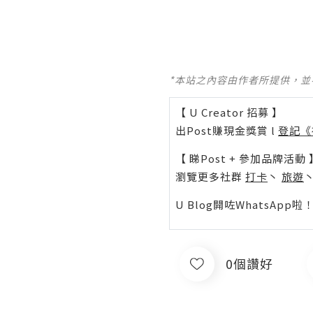
*本站之內容由作者所提供，
【 U Creator 招募 】
出Post賺現金獎賞 l
登記《
【 睇Post + 參加品牌活動 
瀏覽更多社群
打卡
丶
旅遊
U Blog開咗WhatsAp
0個讚好