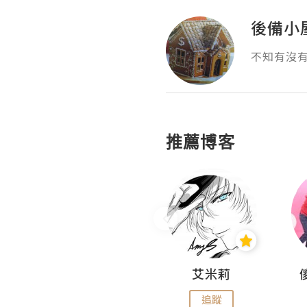
後備小
不知有沒
推薦博客
Hahakelly的生活點滴
艾米莉
追蹤
追蹤