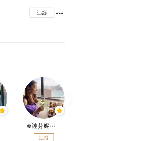
追蹤
✾達芬妮•愛孩子•愛生活✾
wendysugar享受生活gogogo
追蹤
追蹤