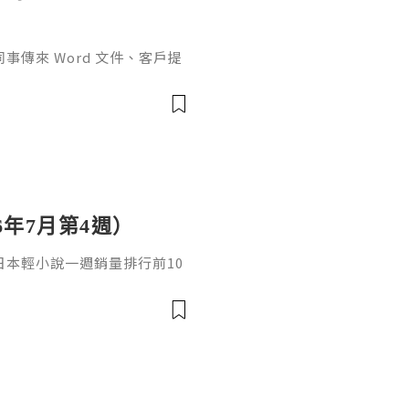
傳來 Word 文件、客戶提
rPoint，最後又要把資料整理成
式，處理起來比較零散。因此不
6年7月第4週）
日，日本輕小說一週銷量排行前10
cacia封面插畫：梅まろ卷
i出版社：角川發售日：2026
馴獸師慢生活16作者：棚架ユウ
：2026年08月銷售數：3,7