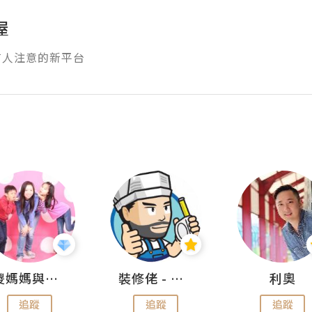
屋
有人注意的新平台
儍媽媽與兩隻小魔怪之家
裝修佬 - 香港一站式網上裝修平台
利奧
追蹤
追蹤
追蹤