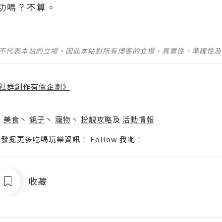
功嗎？不算。
並不代表本站的立場。因此本站對所有博客的立場、真實性、準確性
社群創作有價企劃》
】
丶
美食
丶
親子
丶
寵物
丶
扮靚攻略
及
活動情報
p啦！發掘更多吃喝玩樂資訊！
Follow 我哋
！
收藏