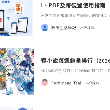
l、PDF及跨裝置使用指南
日常工作經常會遇到不同類型的文件：同事
供 Excel 表格、開會前要修改 Powe
PDF。 如果每種文件都要使用不同程
數碼生活筆記
25分鐘前
少人會接觸 WPS Offic
輕小說每週銷量排行（202
2026年07月27日〜2026年08月02
名如下。1. 魔法少女的魔女審判作者：A
首・文字插畫：すがわらおむ,maruch
Ferdinand Tsai
34分鐘前
年08月銷售數：10,281部2. 落後的
插畫：Nardack出版社：微雜誌社發售日
76部3. 反派千金轉職成超級兄控9作者