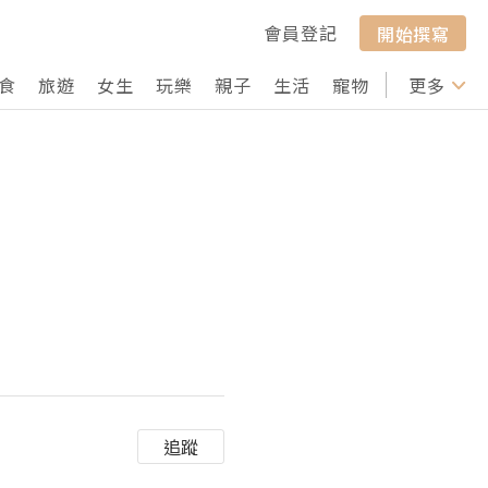
會員登記
開始撰寫
食
旅遊
女生
玩樂
親子
生活
寵物
行山
更多
打卡
追蹤