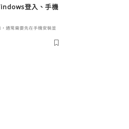
indows登入、手機
ignal，通常需要先在手機安裝並
掃描電腦畫面的二維碼，把桌面