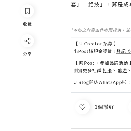
套」「絶技」，算是成
收藏
*本站之內容由作者所提供，
【 U Creator 招募 】
出Post賺現金獎賞 l
登記《
分享
【 睇Post + 參加品牌活動 
瀏覽更多社群
打卡
丶
旅遊
U Blog開咗WhatsAp
0個讚好