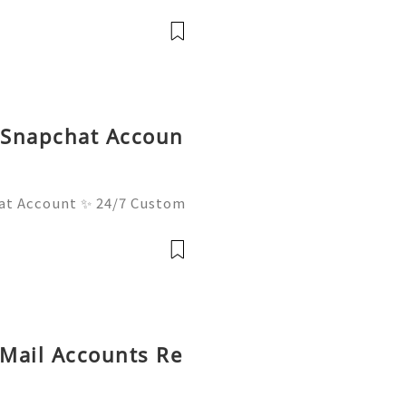
atives Guide 2026 🚪🚀💬
you 24/7! 😊💯🔥 💼⏰📩🌟

d Snapchat Accoun
at Account ✨ 24/7 Custom
ays Ready 📲✨💎🌐🚀⭐ Wha
⭐ Telegram: @usadigitalh
hub 📧✨💎
 Mail Accounts Re