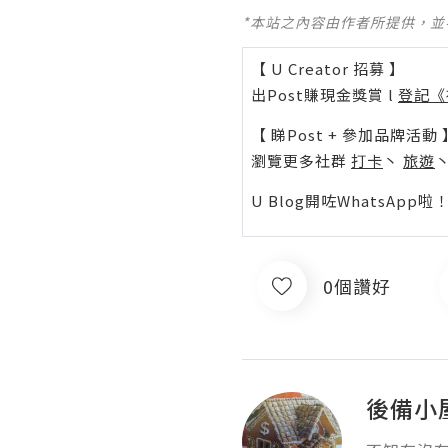
*本站之內容由作者所提供，
【 U Creator 招募 】
出Post賺現金獎賞 l
登記《
【 睇Post + 參加品牌活動 
瀏覽更多社群
打卡
丶
旅遊
U Blog開咗WhatsAp
0個讚好
後備小