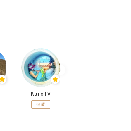
H 出走
KuroTV
Hikipedia 山上山下
追蹤
追蹤