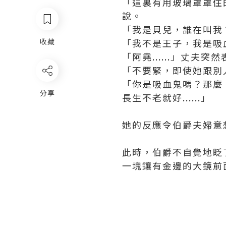
「這裏有用玻璃罩罩住
說。
「我是貝兒，誰在叫我
收藏
「我不是王子，我是吸
「阿堯......」丈
「不要緊，即使她跟別
「你是吸血鬼嗎？那麼
分享
長生不老就好......」
她的反應令伯爵夫婦意
此時，伯爵不自覺地眨
一塊鑲有金邊的大鏡前面