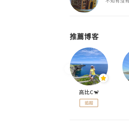
不知有沒
推薦博客
Nei Ho! 你好:)
高比C🐒
追蹤
追蹤