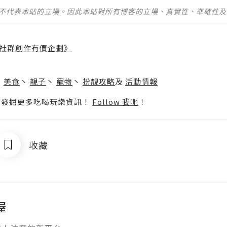
並不代表本站的立場。因此本站對所有博客的立場、真實性、準確性
社群創作有價企劃》
】
丶
美食
丶
親子
丶
寵物
丶
扮靚攻略
及
活動情報
p啦！發掘更多吃喝玩樂資訊！
Follow 我哋
！
收藏
屋