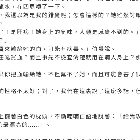
龍水，在四周噴了一下。
，我還以為是我的錯覺呢；怎會這樣的？她雖然討
。
了！是肝病！她身上的氣味，人類是感覺不到的。
？」
買來輸給她的血，可能有病毒。」伯爵說。
任亂買血？而且事先不檢查清楚就用在病人身上？
」
果你把血輸給她，不但幫不了她，而且可能會害了
的性格不太好；對了，我們在這裏說了這麼多話，
擁著白色的枕頭，不斷喃喃自語地說著：「給我玫瑰花.
朵最漂亮的......」。