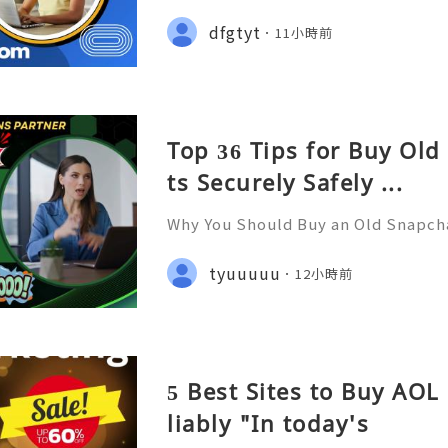
s, Account Ownership & Safe Altern
📞📩 We’re always ready to help 
dfgtyt
11小時前
🌐✨ We are available online 24/7 
Top 36 Tips for Buy Ol
ts Securely Safely ...
Why You Should Buy an Old Snapch
er Support — Fast, Reliable & Alw
tsApp: +1 (506) 541-7768 ✈️✨💎🌐🚀
tyuuuuu
12小時前
ub 🎮✨💎🌐🚀⭐ Discord: usadigital
5 Best Sites to Buy AOL
liably "In today's