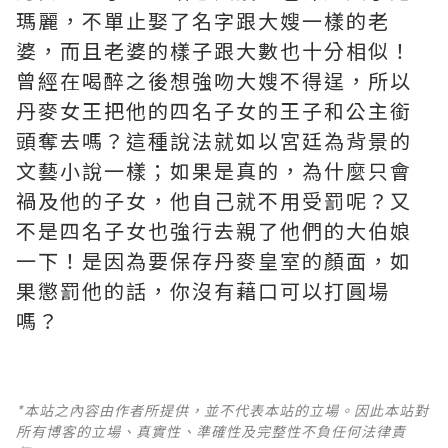
瑪麗，不單止娶了名字跟大嫂一樣的老
婆，而且老婆的樣子跟大數也十分相似！
曾經在喝醉之後想強吻大嫂不得逞，所以
丹麥女王把他的四名子女的王子和公主銜
頭奪去嗎？這種說法就如以宮廷為背景的
文藝小說一樣；如果是真的，為什麼只會
禍及他的子女，他自己就不用受罰呢？又
不是四名子女也強行去親了他們的大伯娘
一下！是因為要保存丹麥皇室的顏面，如
果懲罰他的話，你沒有藉口可以打圓場
嗎？
*本站之內容由作者所提供，並不代表本站的立場。因此本站對
所有博客的立場、真實性、準確性及完整性不負任何法律責