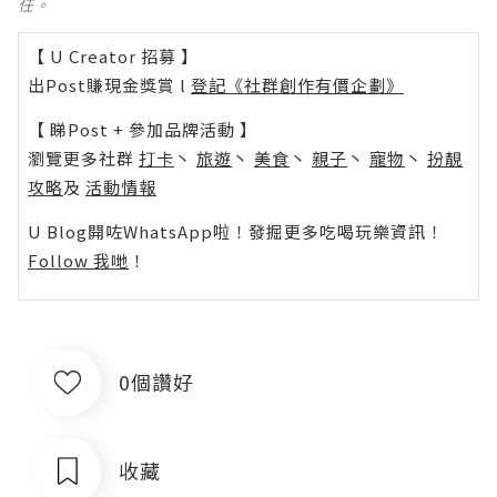
任。
【 U Creator 招募 】
出Post賺現金獎賞 l
登記《社群創作有價企劃》
【 睇Post + 參加品牌活動 】
瀏覽更多社群
打卡
丶
旅遊
丶
美食
丶
親子
丶
寵物
丶
扮靚
攻略
及
活動情報
U Blog開咗WhatsApp啦！發掘更多吃喝玩樂資訊！
Follow 我哋
！
0個讚好
收藏