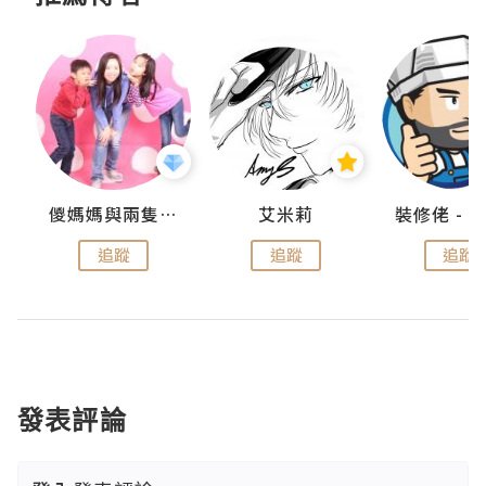
點滴
儍媽媽與兩隻小魔怪之家
艾米莉
追蹤
追蹤
追蹤
發表評論