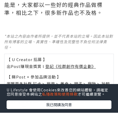
能是，大家都以一些好的經典作品做標
準，相比之下，很多新作品也不及格。 ​​​
*本站之內容由作者所提供，並不代表本站的立場。因此本站對
所有博客的立場、真實性、準確性及完整性不負任何法律責
任。
【 U Creator 招募 】
出Post賺現金獎賞 l
登記《社群創作有價企劃》
【 睇Post + 參加品牌活動 】
瀏覽更多社群
打卡
丶
旅遊
丶
美食
丶
親子
丶
寵物
丶
扮靚
U Lifestyle 會使用Cookies來改善您的網站體驗，請確定
攻略
及
活動情報
您同意接受本網站之
私隱政策和使用條款
才可繼續瀏覽。
U Blog開咗WhatsApp啦！發掘更多吃喝玩樂資訊！
我已閱讀及同意
Follow 我哋
！