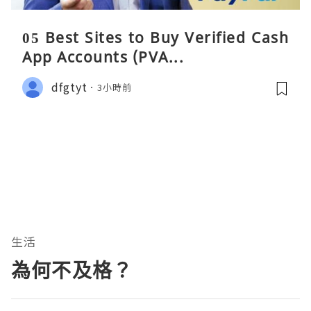
05 Best Sites to Buy Verified Cash
App Accounts (PVA...
dfgtyt
3小時前
生活
為何不及格？