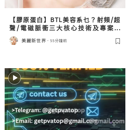
【膠原蛋白】BTL美容系乜？射頻/超
聲/電磁脈衝三大核心技術及專案盤
點！
美麗新世界
55分鐘前