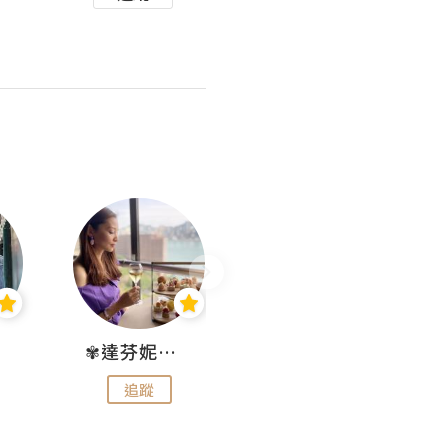
✾達芬妮•愛孩子•愛生活✾
wendysugar享受生活gogogo
追蹤
追蹤