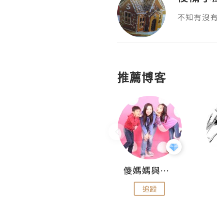
不知有沒
推薦博客
Hahakelly的生活點滴
儍媽媽與兩隻小魔怪之家
追蹤
追蹤