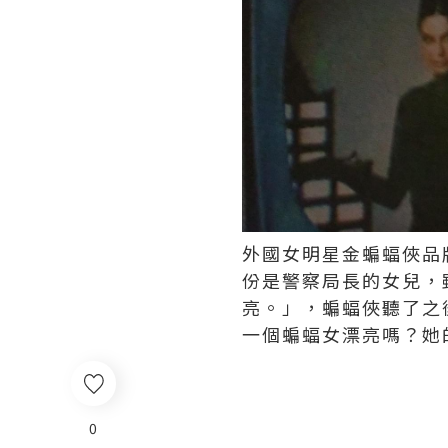
外國女明星金蝙蝠俠品
份是警察局長的女兒，
亮。」，蝙蝠俠聽了之
一個蝙蝠女漂亮嗎？她
0