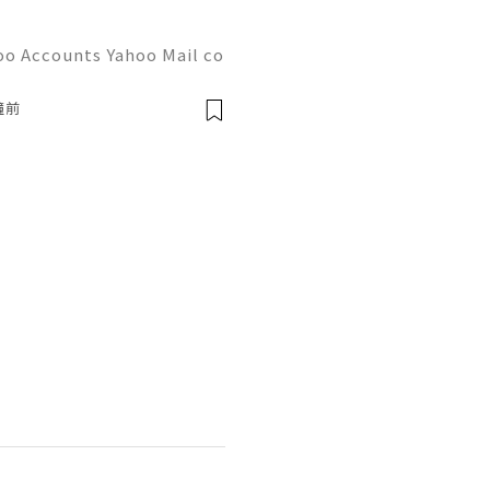
oo Accounts Yahoo Mail co
people worldwide for pers
respondence, and online a
鐘前