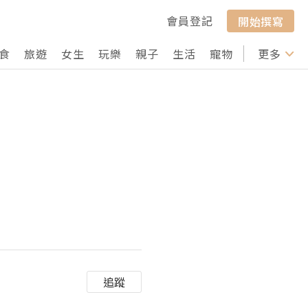
會員登記
開始撰寫
食
旅遊
女生
玩樂
親子
生活
寵物
行山
更多
打卡
追蹤