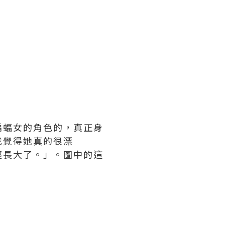
蝙蝠女的角色的，真正身
我覺得她真的很漂
經長大了。」。圖中的這
。