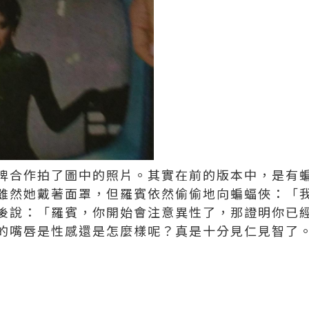
牌合作拍了圖中的照片。其實在前的版本中，是有
雖然她戴著面罩，但羅賓依然偷偷地向蝙蝠俠：「
後說：「羅賓，你開始會注意異性了，那證明你已
的嘴唇是性感還是怎麼樣呢？真是十分見仁見智了