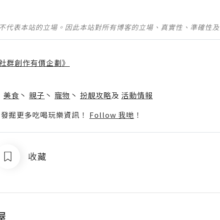
並不代表本站的立場。因此本站對所有博客的立場、真實性、準確性
社群創作有價企劃》
】
丶
美食
丶
親子
丶
寵物
丶
扮靚攻略
及
活動情報
p啦！發掘更多吃喝玩樂資訊！
Follow 我哋
！
收藏
屋