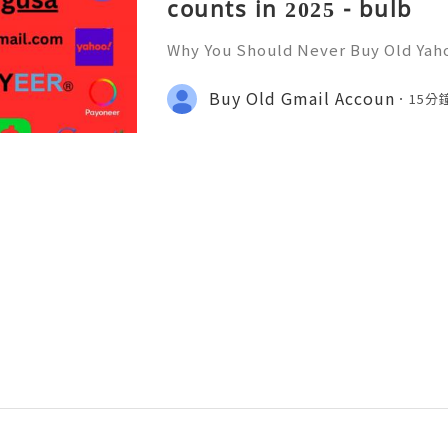
counts in 2025 - bulb
Why You Should Never Buy Old Yah
ntinues to be used by millions of 
onal communication, business cor
Buy Old Gmail Accoun
15分
ccount recovery. Because of