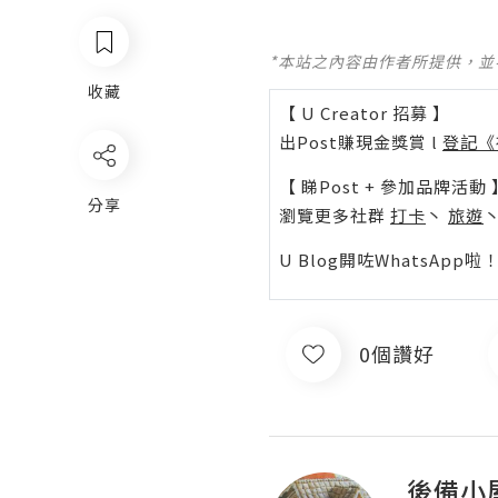
*本站之內容由作者所提供，
收藏
【 U Creator 招募 】
出Post賺現金獎賞 l
登記《
【 睇Post + 參加品牌活動 
分享
瀏覽更多社群
打卡
丶
旅遊
U Blog開咗WhatsAp
0個讚好
後備小