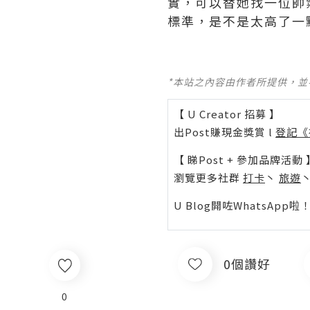
實，可以替她找一位帥
標準，是不是太高了一
*本站之內容由作者所提供，
【 U Creator 招募 】
出Post賺現金獎賞 l
登記《
【 睇Post + 參加品牌活動 
瀏覽更多社群
打卡
丶
旅遊
U Blog開咗WhatsAp
0個讚好
0