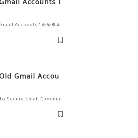
 Gmail Accounts I
Gmail Accounts? 💫💎💲💫
er Support 💫💎💲💫🌐✨💎W
💫🌐✨💎Telegram: @usadigi
igitalhub 💫💎💲💫🌐✨💎Em
 Old Gmail Accou
 to Secure Email Commun
ctices (2026) 💫💎💲💫🌐✨
upport 💫💎💲💫🌐✨💎What
✨💎Telegram: