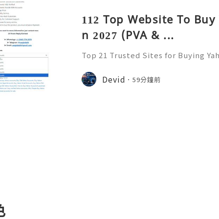
112 Top Website To Buy
n 2027 (PVA & ...
Top 21 Trusted Sites for Buying Ya
➤.........➤.➤..........➤.➤...........➤.➤.......
➤ Email: usaglobalit@gmail.com ➤.➤.....
Devid
59分鐘前
色