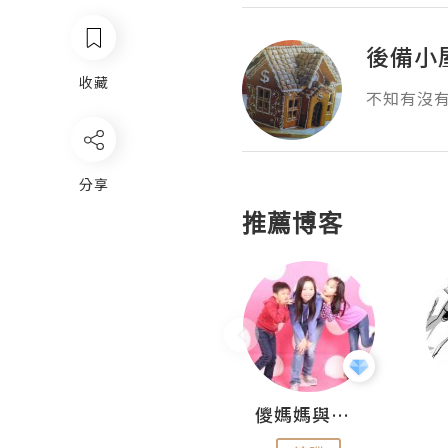
後備小
收藏
不知有沒
分享
推薦博客
Hahakelly的生活點滴
儍媽媽與兩隻小魔怪之家