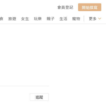
會員登記
開始撰寫
食
旅遊
女生
玩樂
親子
生活
寵物
行山
更多
打卡
追蹤