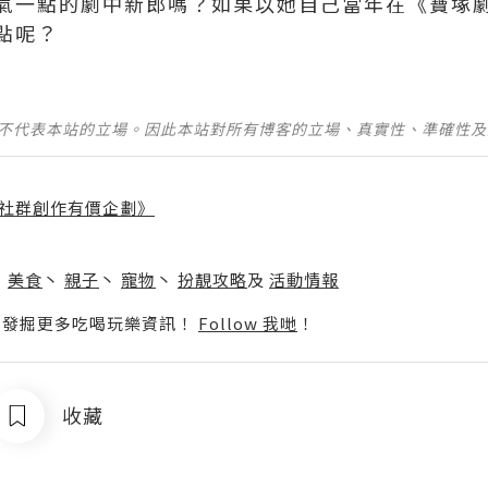
氣一點的劇中新郎嗎？如果以她自己當年在《寶塚
點呢？
並不代表本站的立場。因此本站對所有博客的立場、真實性、準確性
社群創作有價企劃》
】
丶
美食
丶
親子
丶
寵物
丶
扮靚攻略
及
活動情報
p啦！發掘更多吃喝玩樂資訊！
Follow 我哋
！
收藏