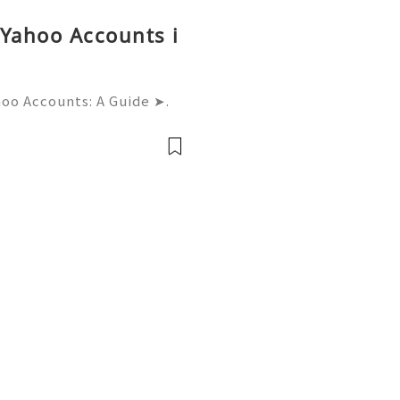
 Yahoo Accounts i
hoo Accounts: A Guide ➤.
......➤.➤...........➤.➤ 🌿🍁🌿🍁➤.
....➤.➤..........➤.➤......