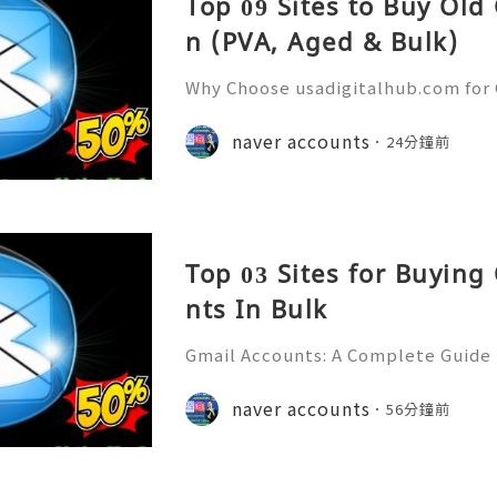
Top 09 Sites to Buy Old
n (PVA, Aged & Bulk)
Why Choose usadigitalhub.com for 
🌐✨💎Fast & Reliable 24/7 Custom
hatsApp :+1 (506) 541-7768 💫💎💲
naver accounts
24分鐘前
talhub 💫💎💲💫🌐✨💎Discord: usad
Top 03 Sites for Buying
nts In Bulk
Gmail Accounts: A Complete Guide
ication, Productivity, and Best Pra
💎Fast & Reliable 24/7 Customer S
naver accounts
56分鐘前
sApp :+1 (506) 541-7768 💫💎💲💫🌐