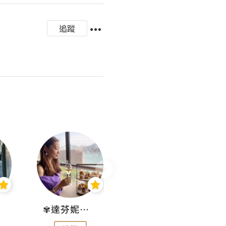
追蹤
✾達芬妮•愛孩子•愛生活✾
wendysugar享受生活gogogo