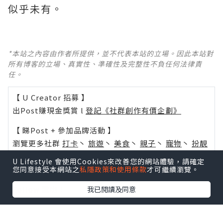
似乎未有。
*本站之內容由作者所提供，並不代表本站的立場。因此本站對
所有博客的立場、真實性、準確性及完整性不負任何法律責
任。
【 U Creator 招募 】
出Post賺現金獎賞 l
登記《社群創作有價企劃》
【 睇Post + 參加品牌活動 】
瀏覽更多社群
打卡
丶
旅遊
丶
美食
丶
親子
丶
寵物
丶
扮靚
攻略
及
活動情報
U Lifestyle 會使用Cookies來改善您的網站體驗，請確定
您同意接受本網站之
私隱政策和使用條款
才可繼續瀏覽。
U Blog開咗WhatsApp啦！發掘更多吃喝玩樂資訊！
Follow 我哋
！
我已閱讀及同意