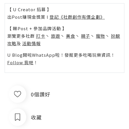
【 U Creator 招募 】
出Post賺現金獎賞 l
登記《社群創作有價企劃》
【 睇Post + 參加品牌活動 】
瀏覽更多社群
打卡
丶
旅遊
丶
美食
丶
親子
丶
寵物
丶
扮靚
攻略
及
活動情報
U Blog開咗WhatsApp啦！發掘更多吃喝玩樂資訊！
Follow 我哋
！
0個讚好
收藏