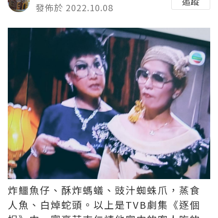
追蹤
發佈於 2022.10.08
炸鱷魚仔、酥炸螞蟻、豉汁蜘蛛爪，蒸食
人魚、白焯蛇頭。以上是TVB劇集《逐個