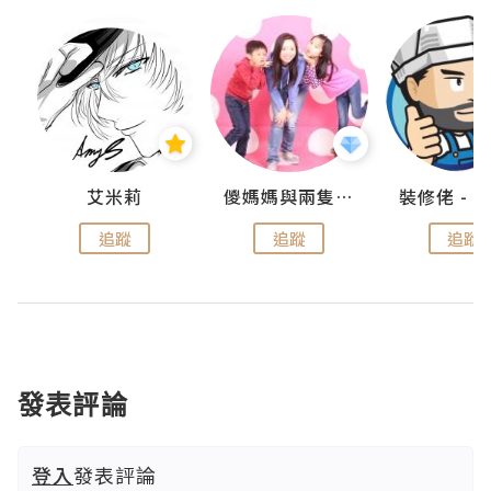
點滴
艾米莉
儍媽媽與兩隻小魔怪之家
追蹤
追蹤
追蹤
發表評論
登入
發表評論