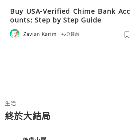
Buy USA-Verified Chime Bank Acc
ounts: Step by Step Guide
Zavian Karim
45分鐘前
生活
終於大結局
後備小屋