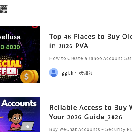
薦
Top 46 Places to Buy O
in 2026 PVA
How to Create a Yahoo Account Sa
r's Guide Introduction 👑🌍🚀💎⚡✨
t 24/7 🚀📡💬📱🛸👑 Telegram ➜ @onli
ggbh
3分鐘前
Discord ➜ Account Service 📲🟢📞
Reliable Access to Buy
Your 2026 Guide_2026
Buy WeChat Accounts – Security R