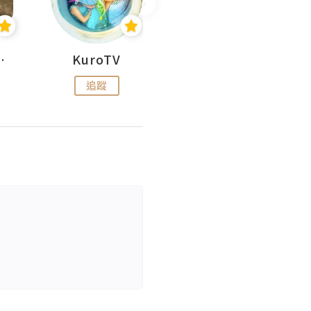
H 出走
KuroTV
Hikipedia 山上山下
追蹤
追蹤