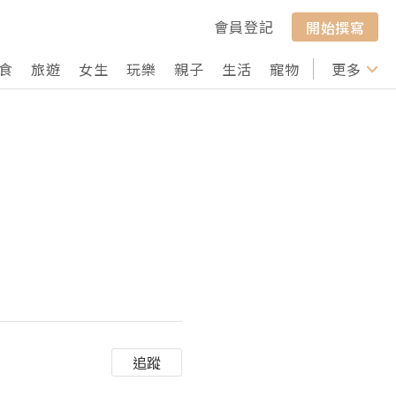
會員登記
開始撰寫
食
旅遊
女生
玩樂
親子
生活
寵物
行山
更多
打卡
追蹤