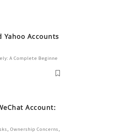
ld Yahoo Accounts
fely: A Complete Beginne
 Available➜ Online Suppor
nesellusa 🎮💻👨‍💻🎙️🔥👑
🌍🚀 WhatsAp
 WeChat Account:
isks, Ownership Concerns,