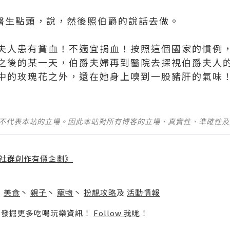
..」醫生點頭，說，然後照伯爵的說話去做。
夫人患有貧血！不適宜捐血！按照這個國家的慣例
之後的某一天，伯爵夫婦再到醫院去探視伯爵夫人
的玫瑰花之外，還在她身上嗅到一股豬肝的氣味！人類
並不代表本站的立場。因此本站對所有博客的立場、真實性、準確性
社群創作有價企劃》
】
丶
美食
丶
親子
丶
寵物
丶
扮靚攻略
及
活動情報
p啦！發掘更多吃喝玩樂資訊！
Follow 我哋
！