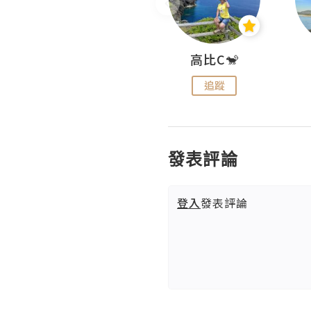
Nei Ho! 你好:)
高比C🐒
追蹤
追蹤
發表評論
登入
發表評論