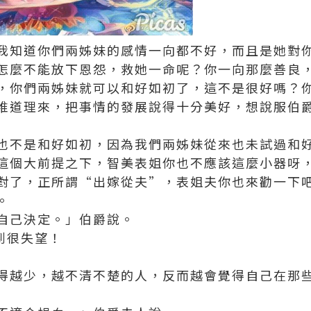
我知道你們兩姊妹的感情一向都不好，而且是她對
怎麼不能放下恩怨，救她一命呢？你一向那麼善良
，你們兩姊妹就可以和好如初了，這不是很好嗎？
堆道理來，把事情的發展說得十分美好，想說服伯
也不是和好如初，因為我們兩姊妹從來也未試過和
這個大前提之下，智美表姐你也不應該這麼小器呀
對了，正所謂“出嫁從夫”，表姐夫你也來勸一下
。
自己決定。」伯爵說。
感到很失望！
得越少，越不清不楚的人，反而越會覺得自己在那