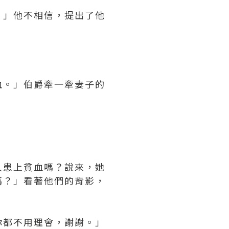
？」他不相信，提出了他
血。」伯爵牽一牽妻子的
人患上貧血嗎？說來，她
嗎？」看著他們的背影，
你都不用理會，謝謝。」