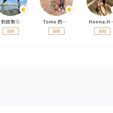
豹紋魚💦
Tomo 的快樂宇宙
Honna.
追蹤
追蹤
追蹤