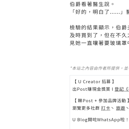
伯爵看著醫生說。
「好的，明白了....
檢驗的結果顯示，伯爵
及時買到了，但在不久
見她一直嚷著要玻璃罩中
*本站之內容由作者所提供，
【 U Creator 招募 】
出Post賺現金獎賞 l
登記《
【 睇Post + 參加品牌活動 
瀏覽更多社群
打卡
丶
旅遊
U Blog開咗WhatsAp