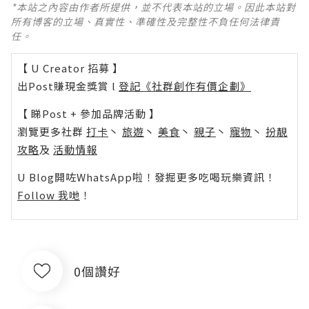
*本站之內容由作者所提供，並不代表本站的立場。因此本站對
所有博客的立場、真實性、準確性及完整性不負任何法律責
任。
【 U Creator 招募 】
出Post賺現金獎賞 l
登記《社群創作有價企劃》
【 睇Post + 參加品牌活動 】
瀏覽更多社群
打卡
丶
旅遊
丶
美食
丶
親子
丶
寵物
丶
扮靚
攻略
及
活動情報
U Blog開咗WhatsApp啦！發掘更多吃喝玩樂資訊！
Follow 我哋
！
0個讚好