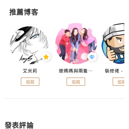
推薦博客
點滴
艾米莉
儍媽媽與兩隻小魔怪之家
追蹤
追蹤
追蹤
發表評論