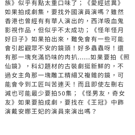
族》似乎有點太重口味了；《愛經述異》
如果拍成劇集，要找外國演員演嗎？雖然
香港也曾經有有華人演出的，西洋吸血鬼
影視作品，但似乎不太成功；《怪年怪月
好日子》如果拍出來，難免會有一些可能
會引起觀眾不安的鏡頭！好多蟲蟲呀！還
有那一塊充滿奶味的肉扒......如果要拍《照
仙鏡》，科幻題材的古裝劇挺新鮮的，不
過女主角那一塊雕工精細又複雜的鏡，可
能會令到工匠叫苦連天！而且即使左刪右
減也可能最少要拍50集；《怪男友，奇女
友》如果要拍成劇，要找在《王冠》中飾
演戴安娜王妃的演員來演出嗎？