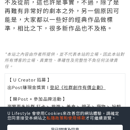
不及從前，這也許是事實，不過，除了是
再難有非常好的劇本之外，另一個原因可
能是，大家都以一些好的經典作品做標
準，相比之下，很多新作品也不及格。 ​​​
*本站之內容由作者所提供，並不代表本站的立場。因此本站對
所有博客的立場、真實性、準確性及完整性不負任何法律責
任。
【 U Creator 招募 】
出Post賺現金獎賞 l
登記《社群創作有價企劃》
【 睇Post + 參加品牌活動 】
瀏覽更多社群
打卡
丶
旅遊
丶
美食
丶
親子
丶
寵物
丶
扮靚
U Lifestyle 會使用Cookies來改善您的網站體驗，請確定
攻略
及
活動情報
您同意接受本網站之
私隱政策和使用條款
才可繼續瀏覽。
U Blog開咗WhatsApp啦！發掘更多吃喝玩樂資訊！
我已閱讀及同意