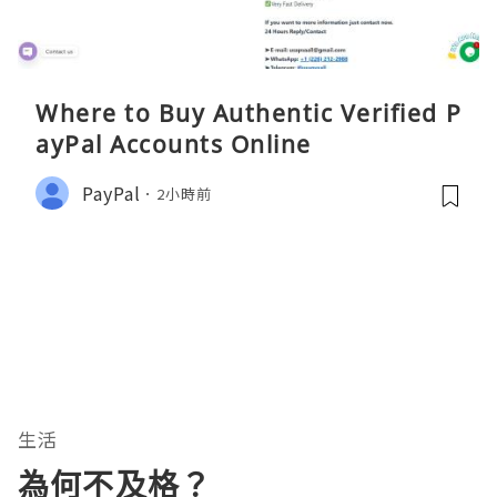
Where to Buy Authentic Verified P
ayPal Accounts Online
PayPal
2小時前
生活
為何不及格？