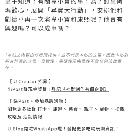
皇子知道了有關韋小寶的事，為了討皇阿
瑪歡心，展開「尋寶大行動」，安排他和
劉德華再一次演韋小寶和康熙呢？他會有
興趣嗎？可以成事嗎？
*本站之內容由作者所提供，並不代表本站的立場。因此本站對
所有博客的立場、真實性、準確性及完整性不負任何法律責
任。
【 U Creator 招募 】
出Post賺現金獎賞 l
登記《社群創作有價企劃》
【 睇Post + 參加品牌活動 】
瀏覽更多社群
打卡
丶
旅遊
丶
美食
丶
親子
丶
寵物
丶
扮靚
攻略
及
活動情報
U Blog開咗WhatsApp啦！發掘更多吃喝玩樂資訊！