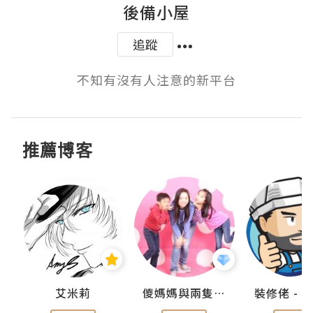
後備小屋
追蹤
不知有沒有人注意的新平台
推薦博客
點滴
艾米莉
儍媽媽與兩隻小魔怪之家