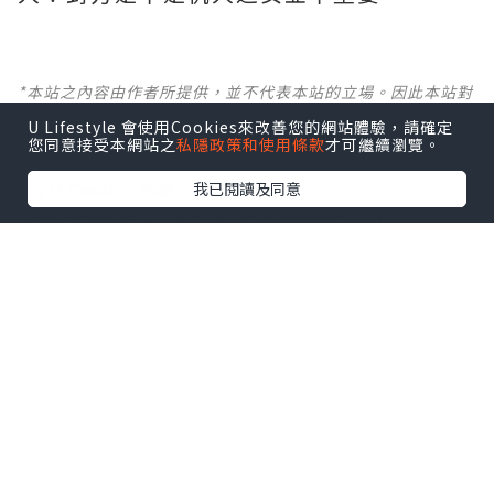
*本站之內容由作者所提供，並不代表本站的立場。因此本站對
所有博客的立場、真實性、準確性及完整性不負任何法律責
U Lifestyle 會使用Cookies來改善您的網站體驗，請確定
任。
您同意接受本網站之
私隱政策和使用條款
才可繼續瀏覽。
【 U Creator 招募 】
我已閱讀及同意
出Post賺現金獎賞 l
登記《社群創作有價企劃》
【 睇Post + 參加品牌活動 】
瀏覽更多社群
打卡
丶
旅遊
丶
美食
丶
親子
丶
寵物
丶
扮靚
攻略
及
活動情報
U Blog開咗WhatsApp啦！發掘更多吃喝玩樂資訊！
Follow 我哋
！