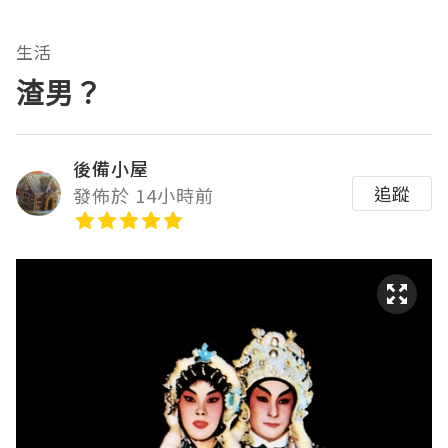
生活
渣男？
後備小屋
追蹤
發佈於 14小時前