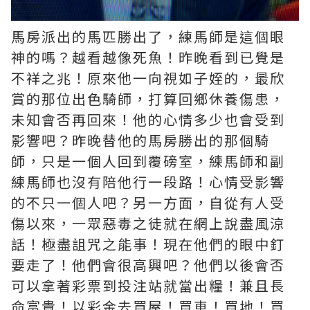
馬房派出的馬匹勝出了，練馬師是這個眼
神的嗎？越看越像死魚！昨晚看到已覺是
不祥之兆！原來他一向視如子姪的，最欣
賞的那位出色騎師，打算回鄉休養傷患，
未知會否再回來！他的心情多少也會受到
影響吧？昨晚替他的馬房勝出的那個騎
師，只是一個人回到覆磅室，練馬師和副
練馬師也沒有陪他行一段路！心情受影響
的不只一個人吧？另一方面，自從有人受
傷以來，一眾惡毒之徒就在網上說盡風涼
話！極盡詛咒之能事！現在他們的眼中釘
要走了！他們會很高興吧？他們以後會否
可以拿著彩票到投注站就當出糧！兼且長
命富貴！以彩金去買屋！買車！買地！買