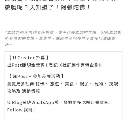
遊艇呢？天知道了！阿彌陀佛！
*本站之內容由作者所提供，並不代表本站的立場。因此本站對
所有博客的立場、真實性、準確性及完整性不負任何法律責
任。
【 U Creator 招募 】
出Post賺現金獎賞 l
登記《社群創作有價企劃》
【 睇Post + 參加品牌活動 】
瀏覽更多社群
打卡
丶
旅遊
丶
美食
丶
親子
丶
寵物
丶
扮靚
攻略
及
活動情報
U Blog開咗WhatsApp啦！發掘更多吃喝玩樂資訊！
Follow 我哋
！