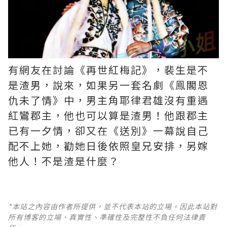
有網友在討論《再世紅梅記》，裴生是不
是渣男，說來，如果另一套名劇《鳯閣恩
仇未了情》中，男主角耶律君雄沒有重遇
紅鸞郡主，他也可以算是渣男！他跟郡主
已有一夕情，卻又在《送別》一幕說自己
配不上她，勸她日後依照皇兄安排，另嫁
他人！不是渣是什麼？ ​​​
*本站之內容由作者所提供，並不代表本站的立場。因此本站對
所有博客的立場、真實性、準確性及完整性不負任何法律責