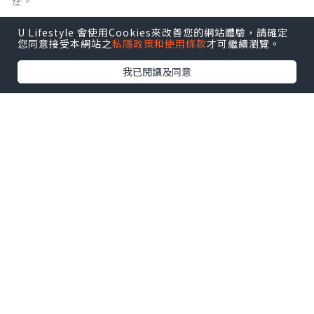
任。
U Lifestyle 會使用Cookies來改善您的網站體驗，請確定
【 U Creator 招募 】
您同意接受本網站之
私隱政策和使用條款
才可繼續瀏覽。
出Post賺現金獎賞 l
登記《社群創作有價企劃》
我已閱讀及同意
【 睇Post + 參加品牌活動 】
瀏覽更多社群
打卡
丶
旅遊
丶
美食
丶
親子
丶
寵物
丶
扮靚
攻略
及
活動情報
U Blog開咗WhatsApp啦！發掘更多吃喝玩樂資訊！
Follow 我哋
！
0個讚好
收藏