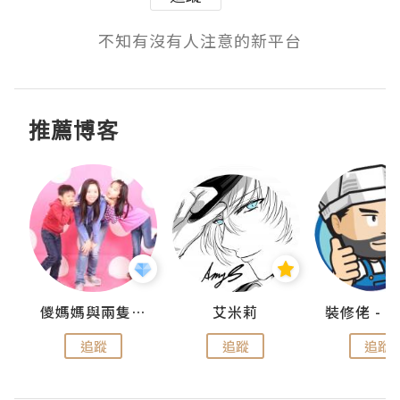
不知有沒有人注意的新平台
推薦博客
點滴
儍媽媽與兩隻小魔怪之家
艾米莉
追蹤
追蹤
追蹤