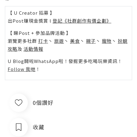
【 U Creator 招募 】
出Post賺現金獎賞 l
登記《社群創作有價企劃》
【 睇Post + 參加品牌活動 】
瀏覽更多社群
打卡
丶
旅遊
丶
美食
丶
親子
丶
寵物
丶
扮靚
攻略
及
活動情報
U Blog開咗WhatsApp啦！發掘更多吃喝玩樂資訊！
Follow 我哋
！
0個讚好
收藏