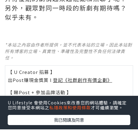
另外，觀眾對同一時段的新劇有期待嗎？
似乎未有。
*本站之內容由作者所提供，並不代表本站的立場。因此本站對
所有博客的立場、真實性、準確性及完整性不負任何法律責
任。
【 U Creator 招募 】
出Post賺現金獎賞 l
登記《社群創作有價企劃》
【 睇Post + 參加品牌活動 】
瀏覽更多社群
打卡
丶
旅遊
丶
美食
丶
親子
丶
寵物
丶
扮靚
U Lifestyle 會使用Cookies來改善您的網站體驗，請確定
您同意接受本網站之
私隱政策和使用條款
才可繼續瀏覽。
攻略
及
活動情報
我已閱讀及同意
U Blog開咗WhatsApp啦！發掘更多吃喝玩樂資訊！
Follow 我哋
！