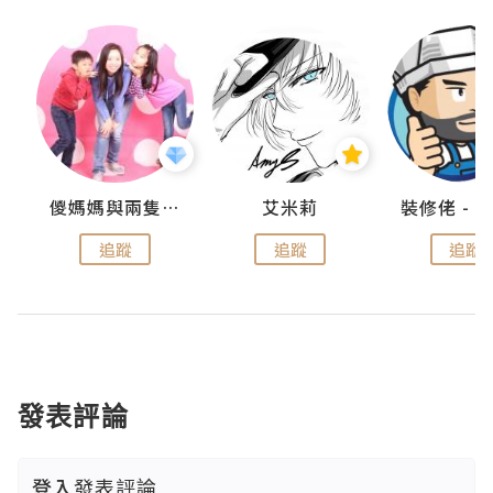
點滴
儍媽媽與兩隻小魔怪之家
艾米莉
追蹤
追蹤
追蹤
發表評論
登入
發表評論