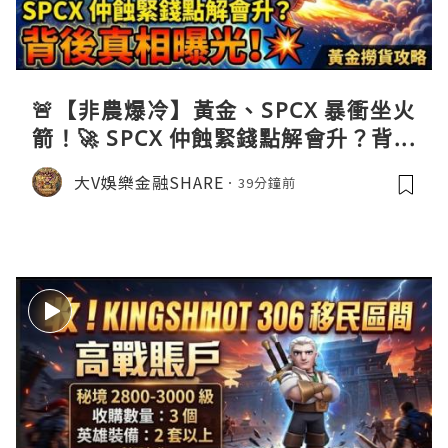
🚨【非農爆冷】黃金、SPCX 暴衝坐火
箭！🚀 SPCX 仲蝕緊錢點解會升？背後
真相曝光！💥黃金撈貨攻略
大V娛樂金融SHARE
39分鐘前