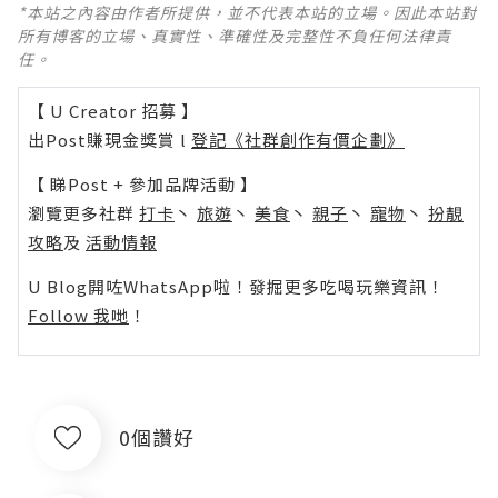
*本站之內容由作者所提供，並不代表本站的立場。因此本站對
所有博客的立場、真實性、準確性及完整性不負任何法律責
任。
【 U Creator 招募 】
出Post賺現金獎賞 l
登記《社群創作有價企劃》
【 睇Post + 參加品牌活動 】
瀏覽更多社群
打卡
丶
旅遊
丶
美食
丶
親子
丶
寵物
丶
扮靚
攻略
及
活動情報
U Blog開咗WhatsApp啦！發掘更多吃喝玩樂資訊！
Follow 我哋
！
0個讚好