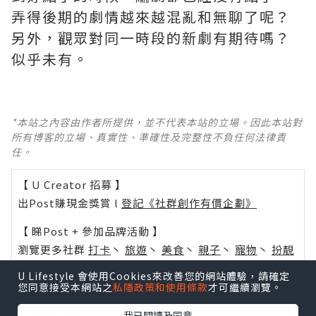
弄得後期的劇情越來越混亂和無聊了呢？ ​​​
另外，觀眾對同一時段的新劇有期待嗎？
似乎未有。
*本站之內容由作者所提供，並不代表本站的立場。因此本站對
所有博客的立場、真實性、準確性及完整性不負任何法律責
任。
【 U Creator 招募 】
出Post賺現金獎賞 l
登記《社群創作有價企劃》
【 睇Post + 參加品牌活動 】
瀏覽更多社群
打卡
丶
旅遊
丶
美食
丶
親子
丶
寵物
丶
扮靚
攻略
及
活動情報
U Lifestyle 會使用Cookies來改善您的網站體驗，請確定
您同意接受本網站之
私隱政策和使用條款
才可繼續瀏覽。
U Blog開咗WhatsApp啦！發掘更多吃喝玩樂資訊！
Follow 我哋
！
我已閱讀及同意