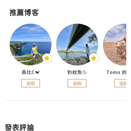
推薦博客
)
高比C🐒
豹紋魚💦
追蹤
追蹤
追蹤
發表評論