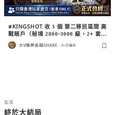
#KINGSHOT 收 3 個 第二移民區間 高
戰賬戶（秘境 2800-3000 級，2+ 套英
雄裝備），只限香港玩家面交，簽署正
大V娛樂金融SHARE
41分鐘前
式合約保障雙方權益！ 九月移民開之
前交收
生活
終於大結局