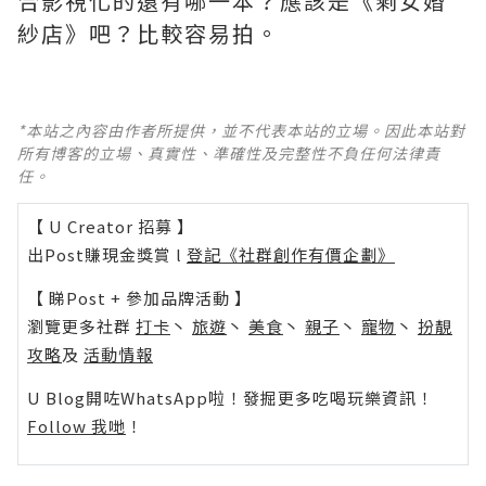
合影視化的還有哪一本？應該是《剩女婚
紗店》吧？比較容易拍。
*本站之內容由作者所提供，並不代表本站的立場。因此本站對
所有博客的立場、真實性、準確性及完整性不負任何法律責
任。
【 U Creator 招募 】
出Post賺現金獎賞 l
登記《社群創作有價企劃》
【 睇Post + 參加品牌活動 】
瀏覽更多社群
打卡
丶
旅遊
丶
美食
丶
親子
丶
寵物
丶
扮靚
攻略
及
活動情報
U Blog開咗WhatsApp啦！發掘更多吃喝玩樂資訊！
Follow 我哋
！