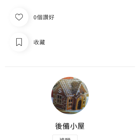
0個讚好
收藏
後備小屋
追蹤