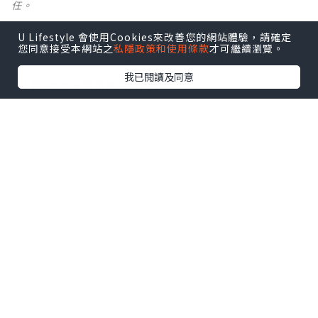
任。
U Lifestyle 會使用Cookies來改善您的網站體驗，請確定
【 U Creator 招募 】
您同意接受本網站之
私隱政策和使用條款
才可繼續瀏覽。
出Post賺現金獎賞 l
登記《社群創作有價企劃》
我已閱讀及同意
【 睇Post + 參加品牌活動 】
瀏覽更多社群
打卡
丶
旅遊
丶
美食
丶
親子
丶
寵物
丶
扮靚
攻略
及
活動情報
U Blog開咗WhatsApp啦！發掘更多吃喝玩樂資訊！
Follow 我哋
！
0個讚好
收藏