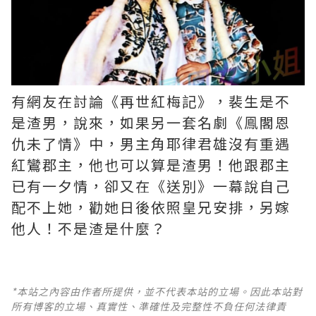
有網友在討論《再世紅梅記》，裴生是不
是渣男，說來，如果另一套名劇《鳯閣恩
仇未了情》中，男主角耶律君雄沒有重遇
紅鸞郡主，他也可以算是渣男！他跟郡主
已有一夕情，卻又在《送別》一幕說自己
配不上她，勸她日後依照皇兄安排，另嫁
他人！不是渣是什麼？ ​​​
*本站之內容由作者所提供，並不代表本站的立場。因此本站對
所有博客的立場、真實性、準確性及完整性不負任何法律責