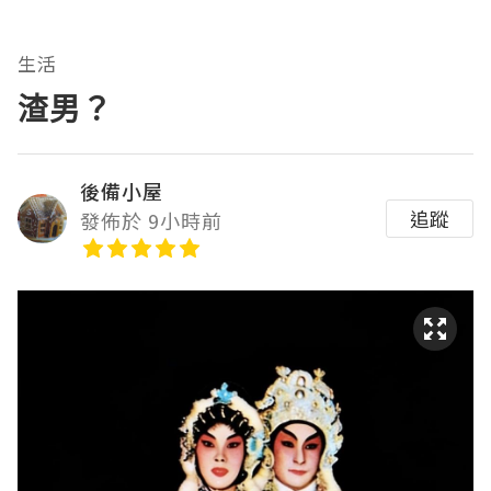
生活
渣男？
後備小屋
追蹤
發佈於 9小時前