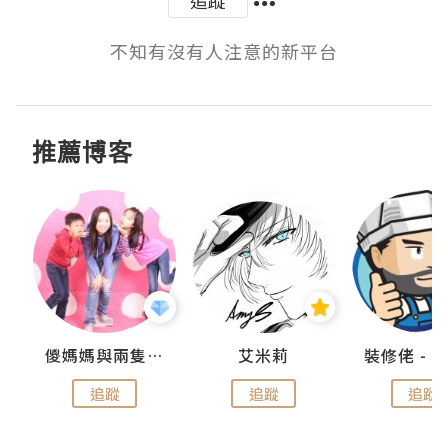
不知有沒有人注意的新平台
推薦博客
點滴
儍媽媽與兩隻小魔怪之家
艾米莉
追蹤
追蹤
追蹤