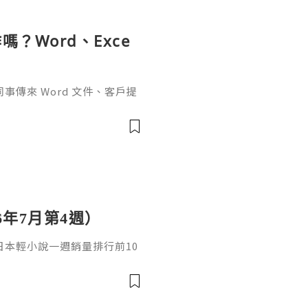
？Word、Exce
傳來 Word 文件、客戶提
rPoint，最後又要把資料整理成
式，處理起來比較零散。因此不
6年7月第4週）
日，日本輕小說一週銷量排行前10
cacia封面插畫：梅まろ卷
i出版社：角川發售日：2026
馴獸師慢生活16作者：棚架ユウ
：2026年08月銷售數：3,7