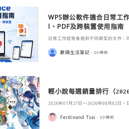
WPS辦公軟件適合日常工作嗎
l、PDF及跨裝置使用指南
日常工作經常會遇到不同類型的文件：同事
供 Excel 表格、開會前要修改 Powe
PDF。 如果每種文件都要使用不同程
數碼生活筆記
2小時前
少人會接觸 WPS Offic
輕小說每週銷量排行（202
2026年07月27日〜2026年08月02
名如下。1. 魔法少女的魔女審判作者：A
首・文字插畫：すがわらおむ,maruch
Ferdinand Tsai
2小時前
年08月銷售數：10,281部2. 落後的
插畫：Nardack出版社：微雜誌社發售日