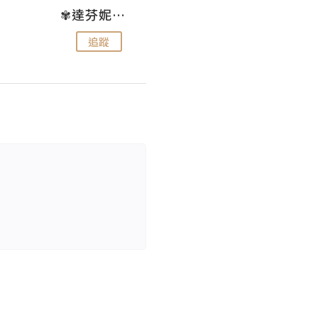
✾達芬妮•愛孩子•愛生活✾
wendysugar享受生活gogogo
追蹤
追蹤