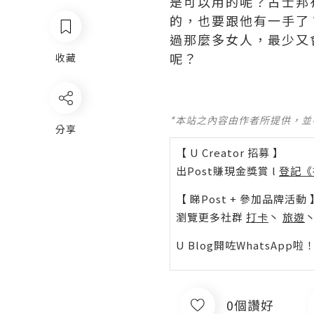
是可以用的呢？占士邦有
的，也要跟他有一手了
過那麼多女人，最少又
呢？
收藏
*本站之內容由作者所提供，
分享
【 U Creator 招募 】
出Post賺現金獎賞 l
登記《
【 睇Post + 參加品牌活動 
瀏覽更多社群
打卡
丶
旅遊
U Blog開咗WhatsAp
0個讚好