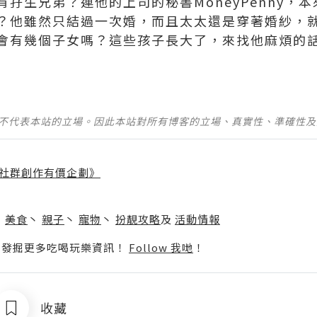
孖生兄弟？連他的上司的秘書MoneyPenny，
？他雖然只結過一次婚，而且太太還是穿著婚紗，
會有幾個子女嗎？這些孩子長大了，來找他麻煩的
並不代表本站的立場。因此本站對所有博客的立場、真實性、準確性
社群創作有價企劃》
】
丶
美食
丶
親子
丶
寵物
丶
扮靚攻略
及
活動情報
p啦！發掘更多吃喝玩樂資訊！
Follow 我哋
！
收藏