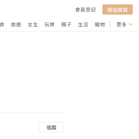
會員登記
開始撰寫
食
旅遊
女生
玩樂
親子
生活
寵物
行山
更多
打卡
追蹤