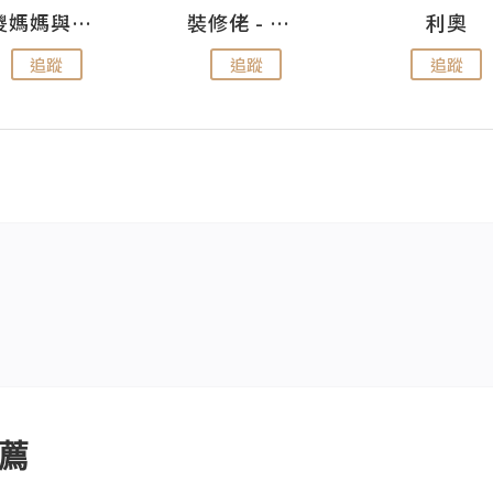
儍媽媽與兩隻小魔怪之家
裝修佬 - 香港一站式網上裝修平台
利奧
追蹤
追蹤
追蹤
薦