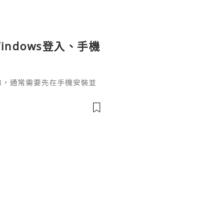
indows登入、手機
ignal，通常需要先在手機安裝並
掃描電腦畫面的二維碼，把桌面