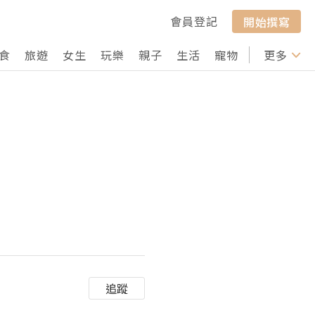
會員登記
開始撰寫
食
旅遊
女生
玩樂
親子
生活
寵物
行山
更多
打卡
追蹤