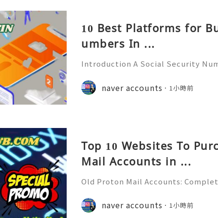
10 Best Platforms for B
umbers In ...
Introduction A Social Security Num
e-digit identification number used
official identification, employment
naver accounts
1小時前
overnment-related pur
Top 10 Websites To Pur
Mail Accounts in ...
Old Proton Mail Accounts: Complet
ity, Features & Best Practices (202
liable 24/7 Customer Support 💫💎
naver accounts
1小時前
06) 541-7768 💫💎💲💫🌐✨💎Telegra