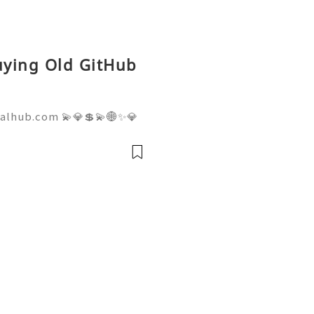
Buying Old GitHub
talhub.com 💫💎💲💫🌐✨💎
pport 💫💎💲💫🌐✨💎WhatsA
💎Telegram: @usadigitalhu
hub 💫💎💲💫🌐✨💎Email:us