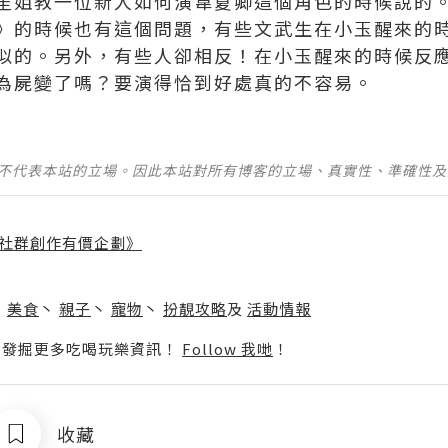
笙姐教一位新人如何演韋夏卿這個角色的時候說的
》的時候也有這個問題，有些文武生在小玉醒來的
似的。另外，有些人卻相反！在小玉醒來的時候反
為屍變了嗎？要演得恰到好處真的不容易。
並不代表本站的立場。因此本站對所有博客的立場、真實性、準確性
社群創作有價企劃》
】
丶
美食
丶
親子
丶
寵物
丶
扮靚攻略
及
活動情報
p啦！發掘更多吃喝玩樂資訊！
Follow 我哋
！
收藏