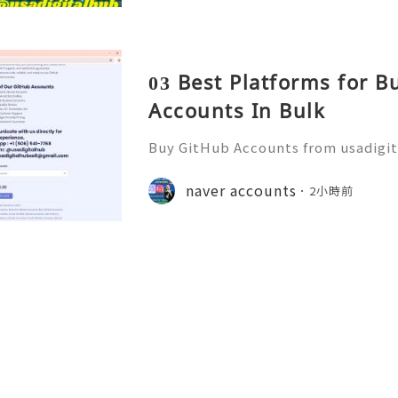
03 Best Platforms for 
Accounts In Bulk
Buy GitHub Accounts from usadigi
Fast & Reliable 24/7 Customer Su
pp :+1 (506) 541-7768 💫💎💲💫🌐✨
naver accounts
2小時前
b 💫💎💲💫🌐✨💎Discord: usadigital