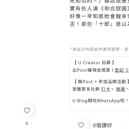
先知似的。」據說這是
實有些人演《劍合釵圓
好像一早知道她會醒來
舌！那些「十郎」是以
*本站之內容由作者所提供，
【 U Creator 招募 】
出Post賺現金獎賞 l
登記《
【 睇Post + 參加品牌活動 
瀏覽更多社群
打卡
丶
旅遊
U Blog開咗WhatsAp
0
0個讚好