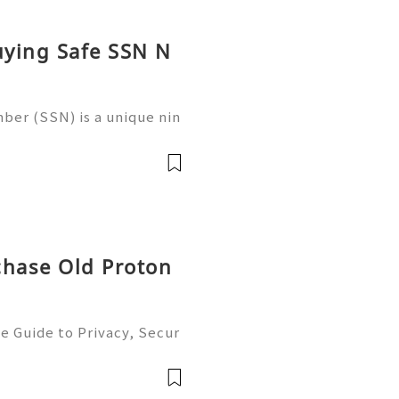
uying Safe SSN N
ber (SSN) is a unique nin
 in the United States for
 records, taxation, and g
chase Old Proton
e Guide to Privacy, Secur
6) 💫💎💲💫🌐✨💎Fast & Re
💲💫🌐✨💎WhatsApp :+1 (5
m: @usadig