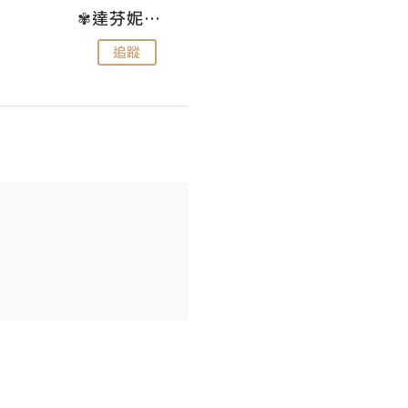
✾達芬妮•愛孩子•愛生活✾
wendysugar享受生活gogogo
追蹤
追蹤