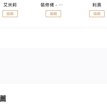
艾米莉
裝修佬 - 香港一站式網上裝修平台
利奧
追蹤
追蹤
追蹤
薦