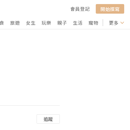
會員登記
開始撰寫
食
旅遊
女生
玩樂
親子
生活
寵物
行山
更多
打卡
追蹤