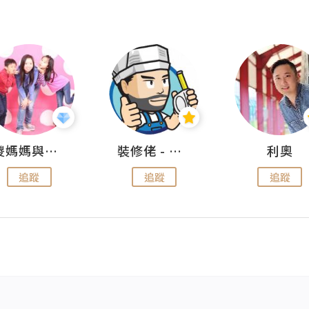
儍媽媽與兩隻小魔怪之家
裝修佬 - 香港一站式網上裝修平台
利奧
追蹤
追蹤
追蹤