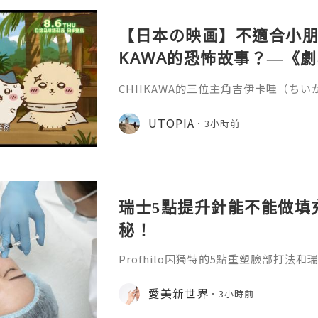
重成分的協同作用：CMC凝膠載體
【日本の映画】不適合小朋友
KAWA的恐怖故事？—《劇場版
魚島的秘密》
CHIIKAWA的三位主角吉伊卡哇（ち
兔兔（ウサギ）的外型都非常可愛，是
關？《劇場版 CHIIKAWA 人魚島的
UTOPIA
3小時前
島のひみつ）講述兔兔在草地上休息的
請他們到特別的島嶼，只要在島上完成簡
倍報酬，更有免費的限定拉麵與甜品，
的內容有點奇怪，不過最後還
瑞士5點提升針能不能做填
秘！
Profhilo因獨特的5點重塑臉部打法
升針。在世界範圍內收穫了不少好口碑
麼？它有什麼效果？瑞士5點提升針有
愛美新世界
3小時前
位就能得到清晰的答案。1.生物重塑的
依託物理專利NAHYCO技術生產的高