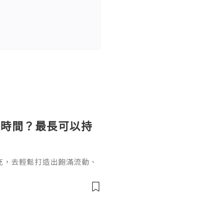
長時間？最長可以持
充，去輕鬆打造出飽滿流動、
女針。打針能長效維持效果卻
間？這個問題要從它的核心成
於普通玻尿酸的長效再生邏輯
復原樣的普通玻尿酸不同，伊
增生劑，少女針的長效性來自雙