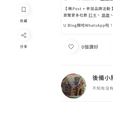
【 睇Post + 參加品牌活動 
瀏覽更多社群
打卡
丶
旅遊
收藏
U Blog開咗WhatsAp
0個讚好
分享
後備小
不知有沒