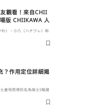
觀看！來自CHII
 CHIIKAWA 人
いかわ）、小八（ハチワレ）和
否很難想像會與恐怖故事有
秘密》（映画ちいかわ 人魚の
時候，突然收到一張傳單，邀
單的討伐任務就能獲得100
雖然水獺（ラッコ）覺得傳單
充？作用定位詳細揭
和瑞士產地而得別名為瑞士5點提
，在打之前先來瞭解它是什
填充效果嗎？結合它的產品定
獨特作用邏輯瑞士5點提升針是
純度透明質酸，不含化學交聯試