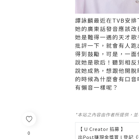
譚詠麟最近在TVB安
她的廣東話發音應該改
她是難得一遇的天才歌
批評一下，就會有人跑
得到鼓勵，可是，一面
說她是歌后！聽到相反
說她成熟，想跟他開脫
的時候為什麼會有口音
有懶音一樣呢？
*本站之內容由作者所提供，
【 U Creator 招募 】
0
出Post賺現金獎賞 l
登記《