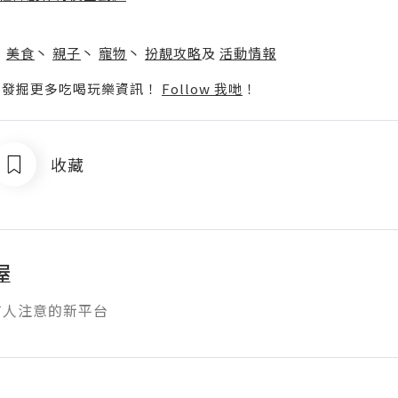
】
丶
美食
丶
親子
丶
寵物
丶
扮靚攻略
及
活動情報
p啦！發掘更多吃喝玩樂資訊！
Follow 我哋
！
收藏
屋
有人注意的新平台