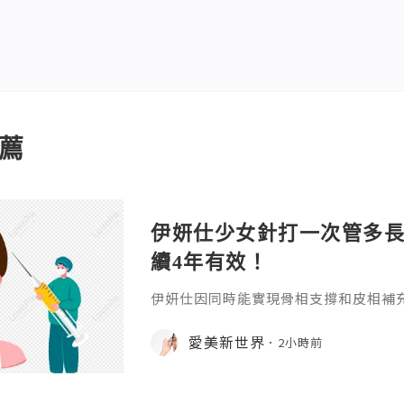
薦
伊妍仕少女針打一次管多
續4年有效！
伊妍仕因同時能實現骨相支撐和皮相補
緊致有彈性的年輕面容，所以又稱為少
非永久，伊妍仕少女針打一次管多長時
愛美新世界
2小時前
分邏輯和不同劑型的差異說起。1.區別
和僅做表層修飾填充、吸收後就快速恢
妍仕Ellansé為再生材料的膠原蛋白