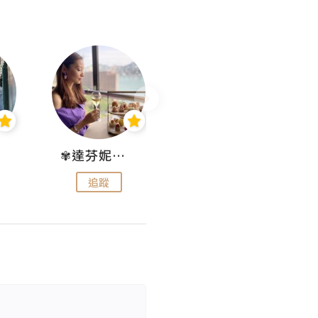
✾達芬妮•愛孩子•愛生活✾
wendysugar享受生活gogogo
追蹤
追蹤