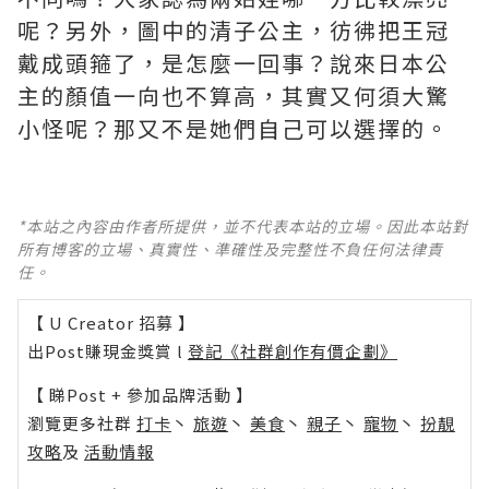
呢？另外，圖中的清子公主，彷彿把王冠
戴成頭箍了，是怎麼一回事？說來日本公
主的顏值一向也不算高，其實又何須大驚
小怪呢？那又不是她們自己可以選擇的。
*本站之內容由作者所提供，並不代表本站的立場。因此本站對
所有博客的立場、真實性、準確性及完整性不負任何法律責
任。
【 U Creator 招募 】
出Post賺現金獎賞 l
登記《社群創作有價企劃》
【 睇Post + 參加品牌活動 】
瀏覽更多社群
打卡
丶
旅遊
丶
美食
丶
親子
丶
寵物
丶
扮靚
攻略
及
活動情報