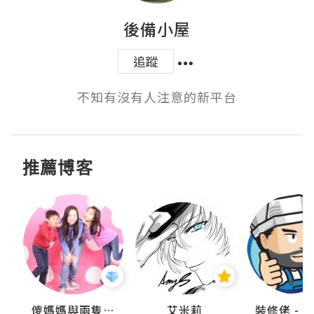
後備小屋
追蹤
不知有沒有人注意的新平台
推薦博客
點滴
儍媽媽與兩隻小魔怪之家
艾米莉