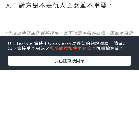
人！對方是不是仇人之女並不重要。
*本站之內容由作者所提供，並不代表本站的立場。因此本站對
所有博客的立場、真實性、準確性及完整性不負任何法律責
U Lifestyle 會使用Cookies來改善您的網站體驗，請確定
任。
您同意接受本網站之
私隱政策和使用條款
才可繼續瀏覽。
【 U Creator 招募 】
我已閱讀及同意
出Post賺現金獎賞 l
登記《社群創作有價企劃》
【 睇Post + 參加品牌活動 】
瀏覽更多社群
打卡
丶
旅遊
丶
美食
丶
親子
丶
寵物
丶
扮靚
攻略
及
活動情報
U Blog開咗WhatsApp啦！發掘更多吃喝玩樂資訊！
Follow 我哋
！