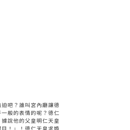
強迫吧？誰叫宮內廳讓德
子一般的表情的呢？德仁
。據說他的父皇明仁天皇
瞑目！」！德仁天皇求婚