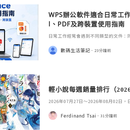
WPS辦公軟件適合日常工作嗎
l、PDF及跨裝置使用指南
日常工作經常會遇到不同類型的文件：同事
供 Excel 表格、開會前要修改 Powe
PDF。 如果每種文件都要使用不同程
數碼生活筆記
23分鐘前
少人會接觸 WPS Offic
輕小說每週銷量排行（202
2026年07月27日〜2026年08月02
名如下。1. 魔法少女的魔女審判作者：A
首・文字插畫：すがわらおむ,maruch
Ferdinand Tsai
31分鐘前
年08月銷售數：10,281部2. 落後的
插畫：Nardack出版社：微雜誌社發售日