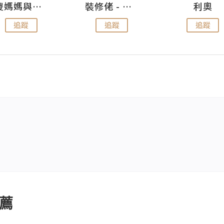
儍媽媽與兩隻小魔怪之家
裝修佬 - 香港一站式網上裝修平台
利奧
追蹤
追蹤
追蹤
薦