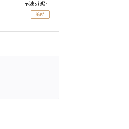
✾達芬妮•愛孩子•愛生活✾
wendysugar享受生活gogogo
追蹤
追蹤