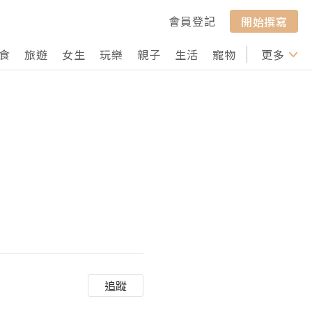
會員登記
開始撰寫
食
旅遊
女生
玩樂
親子
生活
寵物
行山
更多
打卡
追蹤