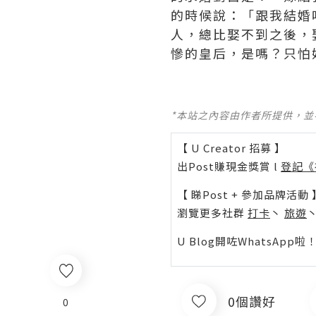
的時候說：「跟我結婚
人，總比娶不到之後，
慘的皇后，是嗎？只怕好
*本站之內容由作者所提供，
【 U Creator 招募 】
出Post賺現金獎賞 l
登記《
【 睇Post + 參加品牌活動 
瀏覽更多社群
打卡
丶
旅遊
U Blog開咗WhatsAp
0個讚好
0