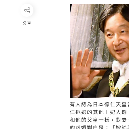
分享
有人認為日本德仁天皇
仁挑選的其他王妃人選
和他的父皇一樣，對妻
的求婚對白是：「嫁給