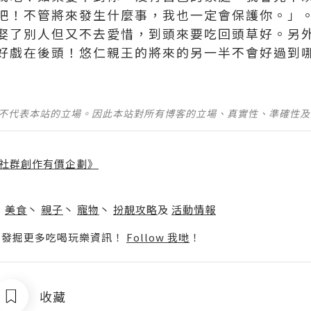
吧！不管將來發生什麼事，我也一定會保護你。」
娶了別人但又不去愛惜，到頭來要吃回頭草好。另
戲在後頭！悠仁親王的將來的另一半不會好過到哪裏去.
並不代表本站的立場。因此本站對所有博客的立場、真實性、準確性
社群創作有價企劃》
】
丶
美食
丶
親子
丶
寵物
丶
扮靚攻略
及
活動情報
p啦！發掘更多吃喝玩樂資訊！
Follow 我哋
！
收藏