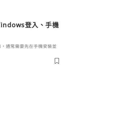
indows登入、手機
ignal，通常需要先在手機安裝並
掃描電腦畫面的二維碼，把桌面