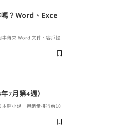
？Word、Exce
傳來 Word 文件、客戶提
rPoint，最後又要把資料整理成
式，處理起來比較零散。因此不
6年7月第4週）
日，日本輕小說一週銷量排行前10
cacia封面插畫：梅まろ卷
i出版社：角川發售日：2026
馴獸師慢生活16作者：棚架ユウ
：2026年08月銷售數：3,7