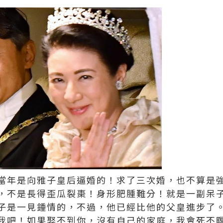
當年是向雅子皇后逼婚的！求了三次婚，也不算是
，不是長得歪瓜裂棗！身形肥腫難分！就是一副呆
子是一見鍾情的，不過，他已經比他的父皇進步了
我吧！如果娶不到你，沒有自己的家庭，我會死不