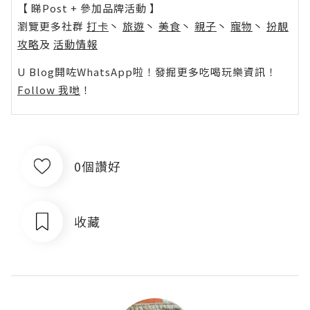
【 睇Post + 參加品牌活動 】
瀏覽更多社群
打卡
丶
旅遊
丶
美食
丶
親子
丶
寵物
丶
扮靚
攻略
及
活動情報
U Blog開咗WhatsApp啦！發掘更多吃喝玩樂資訊！
Follow 我哋
！
0個讚好
收藏