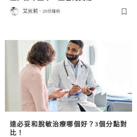
艾米莉
20分鐘前
達必妥和脫敏治療哪個好？3個分點對
比！