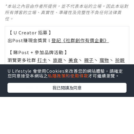
*本站之內容由作者所提供，並不代表本站的立場。因此本站對
所有博客的立場、真實性、準確性及完整性不負任何法律責
任。
【 U Creator 招募 】
出Post賺現金獎賞 l
登記《社群創作有價企劃》
【 睇Post + 參加品牌活動 】
瀏覽更多社群
打卡
丶
旅遊
丶
美食
丶
親子
丶
寵物
丶
扮靚
攻略
及
活動情報
U Lifestyle 會使用Cookies來改善您的網站體驗，請確定
您同意接受本網站之
私隱政策和使用條款
才可繼續瀏覽。
U Blog開咗WhatsApp啦！發掘更多吃喝玩樂資訊！
Follow 我哋
！
我已閱讀及同意
0個讚好