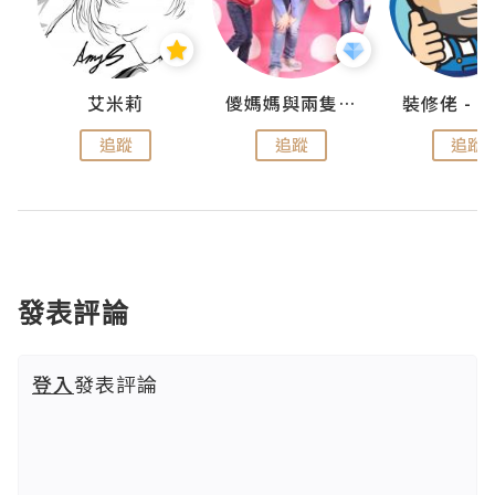
點滴
艾米莉
儍媽媽與兩隻小魔怪之家
追蹤
追蹤
追蹤
發表評論
登入
發表評論