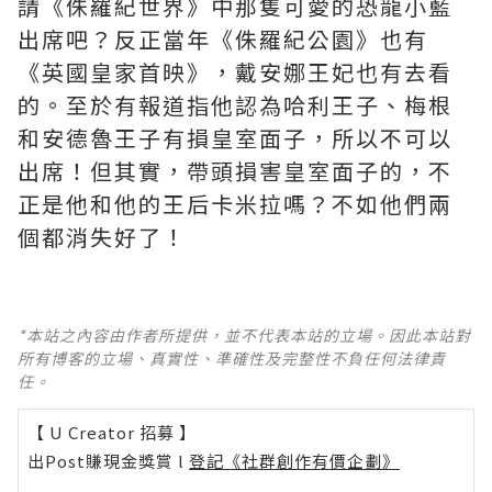
請《侏羅紀世界》中那隻可愛的恐龍小藍
出席吧？反正當年《侏羅紀公園》也有
《英國皇家首映》，戴安娜王妃也有去看
的。至於有報道指他認為哈利王子、梅根
和安德魯王子有損皇室面子，所以不可以
出席！但其實，帶頭損害皇室面子的，不
正是他和他的王后卡米拉嗎？不如他們兩
個都消失好了！
*本站之內容由作者所提供，並不代表本站的立場。因此本站對
所有博客的立場、真實性、準確性及完整性不負任何法律責
任。
【 U Creator 招募 】
出Post賺現金獎賞 l
登記《社群創作有價企劃》