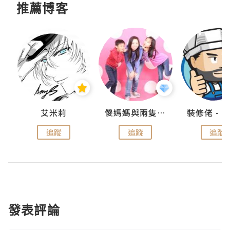
推薦博客
點滴
艾米莉
儍媽媽與兩隻小魔怪之家
追蹤
追蹤
追蹤
發表評論