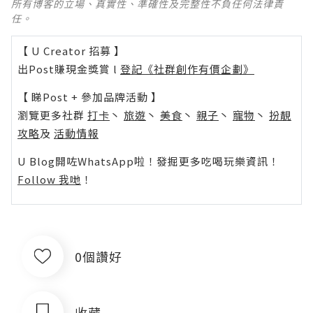
所有博客的立場、真實性、準確性及完整性不負任何法律責
任。
【 U Creator 招募 】
出Post賺現金獎賞 l
登記《社群創作有價企劃》
【 睇Post + 參加品牌活動 】
瀏覽更多社群
打卡
丶
旅遊
丶
美食
丶
親子
丶
寵物
丶
扮靚
攻略
及
活動情報
U Blog開咗WhatsApp啦！發掘更多吃喝玩樂資訊！
Follow 我哋
！
0個讚好
收藏