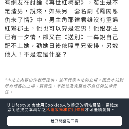
有網友在討論《再世紅梅記》，裴生是不
是渣男，說來，如果另一套名劇《鳯閣恩
仇未了情》中，男主角耶律君雄沒有重遇
紅鸞郡主，他也可以算是渣男！他跟郡主
已有一夕情，卻又在《送別》一幕說自己
配不上她，勸她日後依照皇兄安排，另嫁
他人！不是渣是什麼？ ​​​
*本站之內容由作者所提供，並不代表本站的立場。因此本站對
所有博客的立場、真實性、準確性及完整性不負任何法律責
任。
U Lifestyle 會使用Cookies來改善您的網站體驗，請確定
【 U Creator 招募 】
您同意接受本網站之
私隱政策和使用條款
才可繼續瀏覽。
出Post賺現金獎賞 l
登記《社群創作有價企劃》
我已閱讀及同意
【 睇Post + 參加品牌活動 】