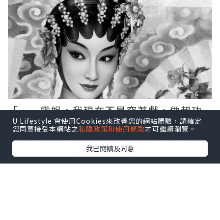
「⋯⋯雲姐，我現在不是穿著戲，做起功
U Lifestyle 會使用Cookies來改善您的網站體驗，請確定
架來會不夠好⋯⋯」賀桂玉想了個是事實
您同意接受本網站之
私隱政策和使用條款
才可繼續瀏覽。
的「理由」推搪著。那種功架，她雖然小
我已閱讀及同意
時候是會的，雲姐也曾經再教過她，她也
再學會了，可是，她曾經拍過一些原不是
雲姐的戲寶的戲曲片，當時她覺得麻煩，
功架沒有做齊，導演也沒有說她不對，這
類電影她拍多了，漸漸地，她把那些功架