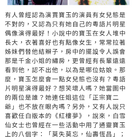
有人曾經認為演賈寶玉的演員有女兒態是
不對的，又認為只有她自己的粵語片明星
偶像演得最好！小說中的寶玉在女人堆中
長大，衣著喜好也有點像女生，常常拉著
姊妹們替他結辮子，房中的擺設令人誤會
那是千金小姐的繡房，更曾經有長輩遠遠
看到他，認不出他，以為是哪位姑娘。那
麼，寶玉怎麼會一點女兒態也沒有？粵語
片明星演得最好？想笑壞人嗎？她當圖中
的兩位是誰？她連任姐這位「正宗寶二
爺」也不放在眼內嗎？另外，又有人說只
喜歡任白版本的《紅樓夢》，說來，白雪
仙女士也曾經在一些活動中用了通靈寶玉
上的八個字：「莫失莫忘，仙壽恆昌」；