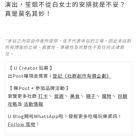
演出，笙姐不從白女士的安排就是不妥？
真是莫名其妙！ ​​​
*本站之內容由作者所提供，並不代表本站的立場。因此本站對
所有博客的立場、真實性、準確性及完整性不負任何法律責
任。
【 U Creator 招募 】
出Post賺現金獎賞 l
登記《社群創作有價企劃》
【 睇Post + 參加品牌活動 】
瀏覽更多社群
打卡
丶
旅遊
丶
美食
丶
親子
丶
寵物
丶
扮靚
攻略
及
活動情報
U Blog開咗WhatsApp啦！發掘更多吃喝玩樂資訊！
Follow 我哋
！