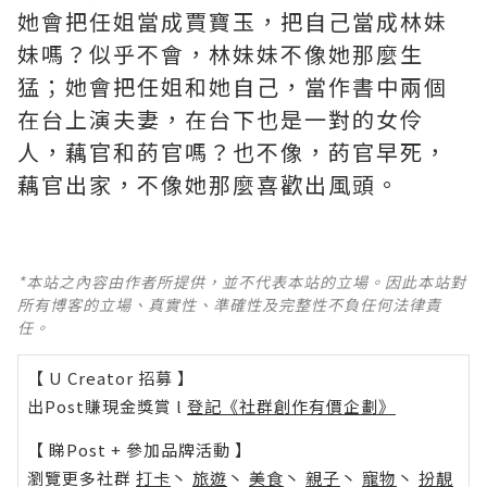
她會把任姐當成賈寶玉，把自己當成林妹
妹嗎？似乎不會，林妹妹不像她那麼生
猛；她會把任姐和她自己，當作書中兩個
在台上演夫妻，在台下也是一對的女伶
人，藕官和菂官嗎？也不像，菂官早死，
藕官出家，不像她那麼喜歡出風頭。
*本站之內容由作者所提供，並不代表本站的立場。因此本站對
所有博客的立場、真實性、準確性及完整性不負任何法律責
任。
【 U Creator 招募 】
出Post賺現金獎賞 l
登記《社群創作有價企劃》
【 睇Post + 參加品牌活動 】
瀏覽更多社群
打卡
丶
旅遊
丶
美食
丶
親子
丶
寵物
丶
扮靚