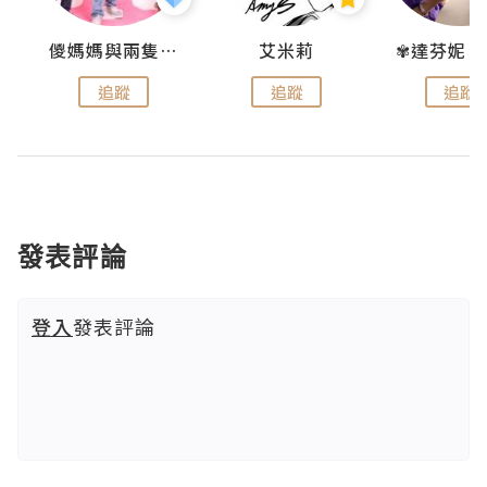
點滴
儍媽媽與兩隻小魔怪之家
艾米莉
追蹤
追蹤
追蹤
發表評論
登入
發表評論