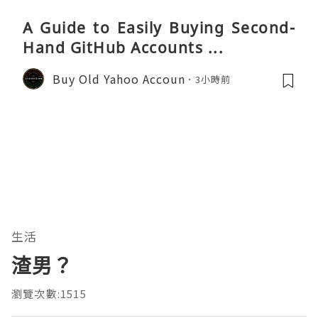
A Guide to Easily Buying Second-
Hand GitHub Accounts ...
Buy Old Yahoo Accoun
3小時前
生活
渣男？
瀏覽次數:1515