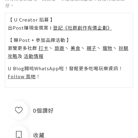
任。
【 U Creator 招募 】
出Post賺現金獎賞 l
登記《社群創作有價企劃》
【 睇Post + 參加品牌活動 】
瀏覽更多社群
打卡
丶
旅遊
丶
美食
丶
親子
丶
寵物
丶
扮靚
攻略
及
活動情報
U Blog開咗WhatsApp啦！發掘更多吃喝玩樂資訊！
Follow 我哋
！
0個讚好
收藏