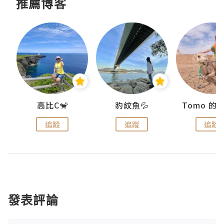
推薦博客
)
高比C🐒
豹紋魚💦
追蹤
追蹤
追蹤
發表評論