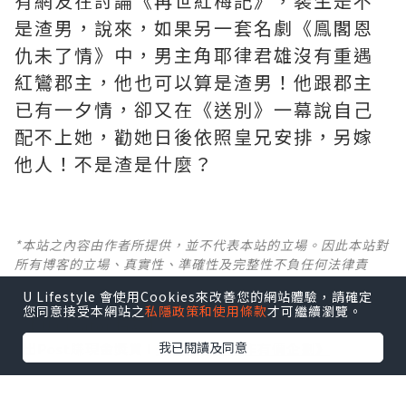
有網友在討論《再世紅梅記》，裴生是不
是渣男，說來，如果另一套名劇《鳯閣恩
仇未了情》中，男主角耶律君雄沒有重遇
紅鸞郡主，他也可以算是渣男！他跟郡主
已有一夕情，卻又在《送別》一幕說自己
配不上她，勸她日後依照皇兄安排，另嫁
他人！不是渣是什麼？ ​​​
*本站之內容由作者所提供，並不代表本站的立場。因此本站對
所有博客的立場、真實性、準確性及完整性不負任何法律責
任。
U Lifestyle 會使用Cookies來改善您的網站體驗，請確定
您同意接受本網站之
私隱政策和使用條款
才可繼續瀏覽。
【 U Creator 招募 】
我已閱讀及同意
出Post賺現金獎賞 l
登記《社群創作有價企劃》
【 睇Post + 參加品牌活動 】