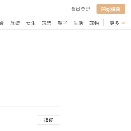
會員登記
開始撰寫
食
旅遊
女生
玩樂
親子
生活
寵物
行山
更多
打卡
追蹤