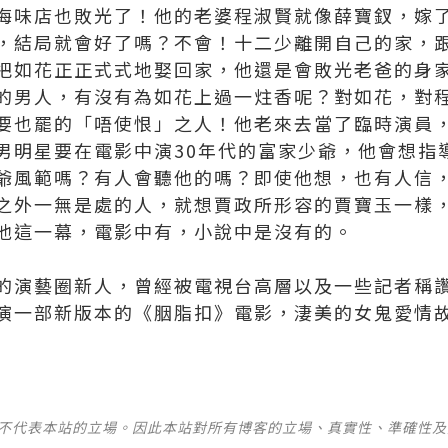
海味店也敗光了！他的老婆程淑賢就像薛寶釵，嫁
，結局就會好了嗎？不會！十二少離開自己的家，
把如花正正式式地娶回家，他還是會敗光老爸的身
的男人，有沒有為如花上過一炷香呢？對如花，對
要也罷的「唔使恨」之人！他老來去當了臨時演員
男明星要在電影中演30年代的富家少爺，他會想指
爺風範嗎？有人會聽他的嗎？即使他想，也有人信
之外一無是處的人，就想賈政所形容的賈寶玉一樣
他這一幕，電影中有，小說中是沒有的。
的演藝圈新人，曾經被電視台高層以及一些記者稱
演一部新版本的《胭脂扣》電影，淒美的女鬼愛情
並不代表本站的立場。因此本站對所有博客的立場、真實性、準確性