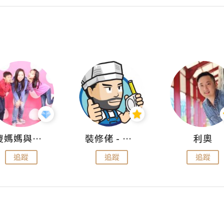
儍媽媽與兩隻小魔怪之家
裝修佬 - 香港一站式網上裝修平台
利奧
追蹤
追蹤
追蹤