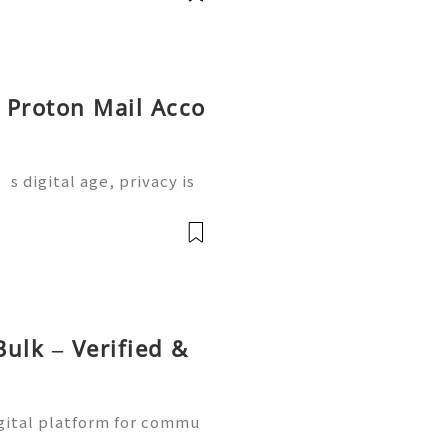
y Proton Mail Acco
s digital age, privacy is
 where Proton Mail come
 service designed to prot
前
ulk – Verified &
gital platform for commu
ne learning, and communit