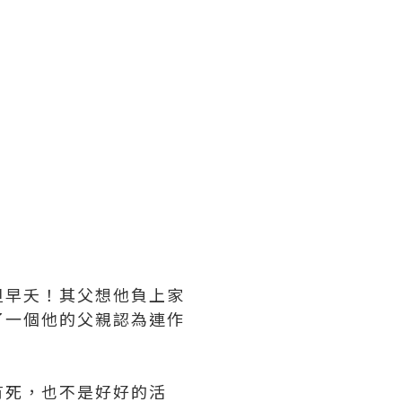
但早夭！其父想他負上家
了一個他的父親認為連作
有死，也不是好好的活