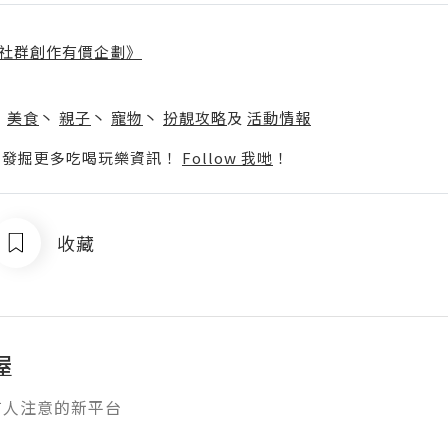
社群創作有價企劃》
】
丶
美食
丶
親子
丶
寵物
丶
扮靚攻略
及
活動情報
p啦！發掘更多吃喝玩樂資訊！
Follow 我哋
！
收藏
屋
有人注意的新平台