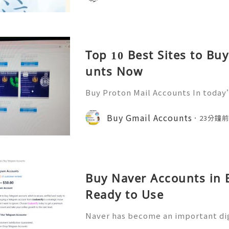
Top 10 Best Sites to Bu
unts Now
Buy Proton Mail Accounts In today’
more important than ever. That’s
s in—a secure and encrypted email
Buy Gmail Accounts
23分鐘
ect your communications. Bu
Buy Naver Accounts in B
Ready to Use
Naver has become an important di
nication, information access, onli