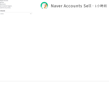
y participation. Understanding ho
Naver Accounts Sell
1小時前
can help individuals, educ