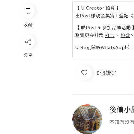
【 U Creator 招募 】
出Post賺現金獎賞 l
登記《
收藏
【 睇Post + 參加品牌活動 
瀏覽更多社群
打卡
丶
旅遊
U Blog開咗WhatsAp
分享
0個讚好
後備小
不知有沒