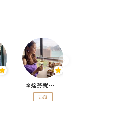
✾達芬妮•愛孩子•愛生活✾
wendysugar享受生活gogogo
追蹤
追蹤