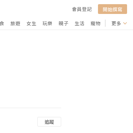
會員登記
開始撰寫
食
旅遊
女生
玩樂
親子
生活
寵物
行山
更多
打卡
追蹤