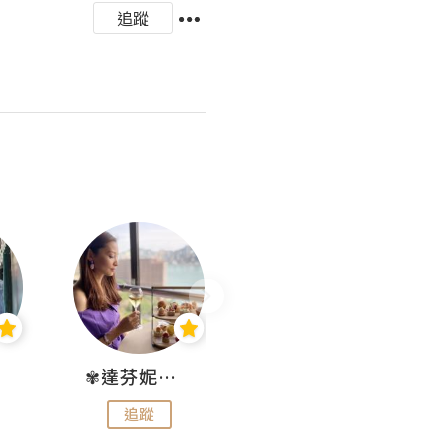
追蹤
✾達芬妮•愛孩子•愛生活✾
wendysugar享受生活gogogo
追蹤
追蹤