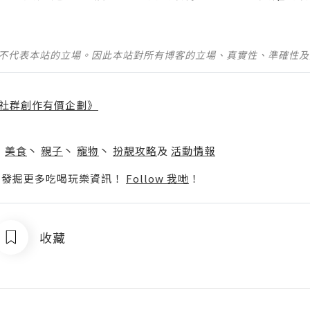
並不代表本站的立場。因此本站對所有博客的立場、真實性、準確性
社群創作有價企劃》
】
丶
美食
丶
親子
丶
寵物
丶
扮靚攻略
及
活動情報
p啦！發掘更多吃喝玩樂資訊！
Follow 我哋
！
收藏