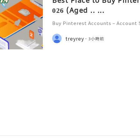
Best Place to Buy Pinte
026 (Aged .. ...
Buy Pinterest Accounts – Account S
on & Responsible Platform Manage
💫🌐✨💎Fast & Reliable 24/7 Custo
treyrey
3小時前
💎WhatsApp :+1 (506) 541-7768 💫