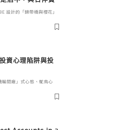
參展
ABE 設計的「錦帶橋與櫻花」
作的酒器，推廣日本清酒文
」，於 2026 年 5 月 13
日本橋三越本店舉行的「獺祭」
藝術」中，聯同東京銀器職人
同意與日本酒文化，日現代設
個投資心理陷阱與投
糖輸間廠」式心態、鴕鳥心
ef PaPa 投資思維，幫你
資管理框架。