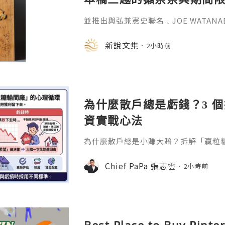
金属的東京銀器工匠一同
並推出與弘兼憲史聯名﹑JOE WATAN
系列﹑東京銀器製銀杯﹑與山田翔太製
化。e-moer 旗下飾品及銀器品牌「JOEKR
新說文集
2小時前
日至 26 日（週三至週二）期間，在
期間限定店——「藝術與獺祭、獺祭與
參展，展現日本手工藝之美。日本傳統
計呈
為什麼散戶總是虧錢？3 
資實戰心法
為什麼散戶總是小賺大賠？拆解「贏粒
態、套牢變長線等投資心理陷阱，結合 Chi
建立更客觀的買賣換股、換位思考與投
Chief PaPa 張志雲
2小時前