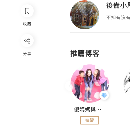
後備小
不知有沒
收藏
推薦博客
分享
Hahakelly的生活點滴
儍媽媽與兩隻小魔怪之家
追蹤
追蹤