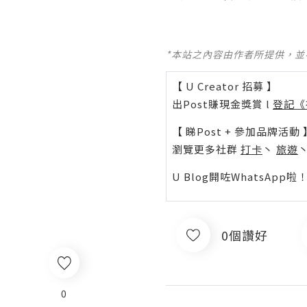
*本站之內容由作者所提供，
【 U Creator 招募 】
出Post賺現金獎賞 l
登記《
【 睇Post + 參加品牌活動 
瀏覽更多社群
打卡
丶
旅遊
U Blog開咗WhatsAp
0個讚好
0