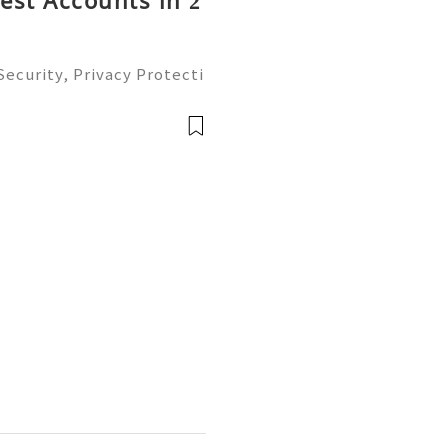
rest Accounts in 2
ecurity, Privacy Protecti
ment Guide (2026) 💫💎💲
mer Support 💫💎💲💫🌐✨
💲💫🌐✨💎Tele