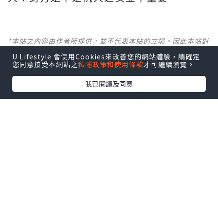
*本站之內容由作者所提供，並不代表本站的立場。因此本站對
所有博客的立場、真實性、準確性及完整性不負任何法律責
U Lifestyle 會使用Cookies來改善您的網站體驗，請確定
任。
您同意接受本網站之
私隱政策和使用條款
才可繼續瀏覽。
【 U Creator 招募 】
我已閱讀及同意
出Post賺現金獎賞 l
登記《社群創作有價企劃》
【 睇Post + 參加品牌活動 】
瀏覽更多社群
打卡
丶
旅遊
丶
美食
丶
親子
丶
寵物
丶
扮靚
攻略
及
活動情報
U Blog開咗WhatsApp啦！發掘更多吃喝玩樂資訊！
Follow 我哋
！