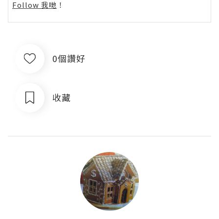
Follow 我哋
！
0個讚好
收藏