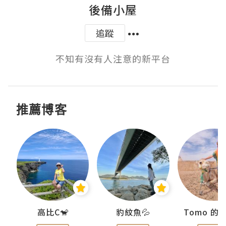
後備小屋
追蹤
不知有沒有人注意的新平台
推薦博客
)
高比C🐒
豹紋魚💦