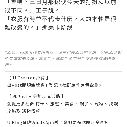
「會嗎？三日月那傢伙今天的打扮和以前
很不同。」王子說。
「衣服有時並不代表什麼，人的本性是很
難改變的。」娜美卡斯說......
*本站之內容由作者所提供，並不代表本站的立場。因此本站對
所有博客的立場、真實性、準確性及完整性不負任何法律責
任。
【 U Creator 招募 】
出Post賺現金獎賞 l
登記《社群創作有價企劃》
【 睇Post + 參加品牌活動 】
瀏覽更多社群
打卡
丶
旅遊
丶
美食
丶
親子
丶
寵物
丶
扮靚
攻略
及
活動情報
U Blog開咗WhatsApp啦！發掘更多吃喝玩樂資訊！